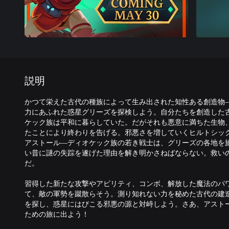
説明
かつて栄えた古代の種族によって生み出された知性ある創造物
力にあふれた惑星グリーズを探検しよう。自分たちを創造した
ケック族は平和に暮らしていた。だがそれも悪意に満ちた生物
たことにより終わりを告げる。邪悪さを増していくヒルトシッ
アストール―ディオケック族の若き戦士は、グリーズの各地を
い昔に謎の失踪を遂げた理由を解き明かさねばならない。救い
だ。
習得した新たな攻撃やアビリティ、コンボ、解放した魔法のパ
て、敵の軍勢を蹴散らそう。測り知れない力を秘めた古代の建
を探し、惑星にはびこる邪悪の源と対峙しよう。さあ、アスト
ための旅に出よう！