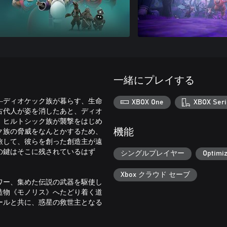
一緒にプレイする
―ディオケック族が暮らす、生命
XBOX One
XBOX Seri
古代人が姿を消したあと、ディオ
、ヒルトシック族が襲撃をはじめ
ク族の脅威をなんとかするため、
機能
旅して、彼らを創った創造主が遠
の鍵はそこに残されているはず
シングルプレイヤー
Optimiz
Xbox クラウド セーブ
ワー、集めた伝説の武器を駆使し
造物《モノリス》へたどり着く道
ールと共に、惑星の救世主となる