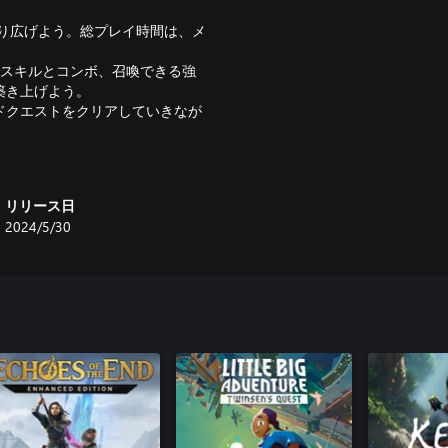
繰り広げよう。総プレイ時間は、メ
。
なスキルとコンボ、召喚できる強
築き上げよう。
ドクエストをクリアしていきなが
では、さらに手強い挑戦にトライ
リリース日
2024/5/30
遺した古代遺跡やいにしえの神殿
新たに見つけたルーンの力を使え
発見したりすることができる。ル
、ハイテンポな激しい戦闘へ飛び
み合わせて敵を打ち倒せ。戦闘中
る。強烈なクリティカルヒットを
イヤー次第！