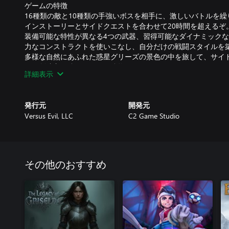
ゲームの特徴
16種類の敵と10種類の手強いボスを相手に、激しいバトルを
インストーリーとサイドクエストを合わせて20時間を超えるぞ
装備可能な特性が異なる4つの武器、習得可能なダイナミック
力なコンストラクトを使いこなし、自分だけの戦闘スタイルを
多様な自然にあふれた惑星グリーズの景色の中を旅して、サイ
ら、創造主が遺していった遺物を見つけよう。
詳細表示
試練に挑んで自分の戦闘の腕を試そう。ニューゲーム＋モード
することができる。
発行元
開発元
鮮やかな世界を探検しよう
Versus Evil, LLC
C2 Game Studio
神秘的な惑星グリーズのあちこちに散らばった、過去の文明が
を探検し、その美しい風景に眠る失われた歴史をひもとこう。
ば、スピリットゾーンへ入ってパズルを解いたり、隠し通路を
ーンの力で未来を救う答えを探し出そう。
その他のおすすめ
自分だけの戦闘スタイルを探そう
4種類あるパワフルな武器とさまざまなアビリティを装備して
こもう。近距離攻撃や遠距離攻撃、空中でのコンボを自在に組
なら、装備した武器はコンボ中だろうといつでも切り替えられ
敵にお見舞いしてやろう。どんな戦闘スタイルを選ぶかはプレ