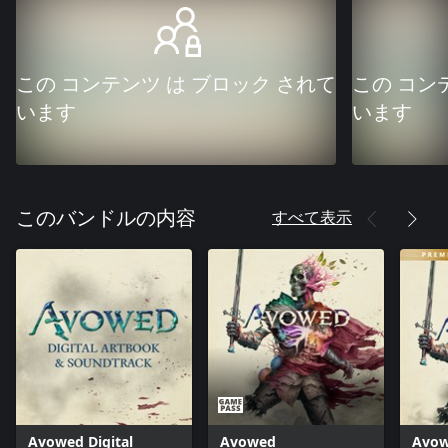
この コンテンツ は ブロック されて
この コン
います
います
すべて表示
このバンドルの内容
Avowed Digital
Avowed
Avow