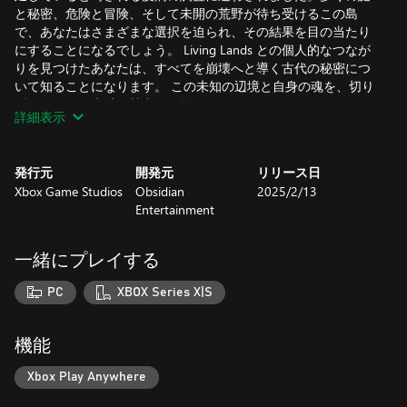
と秘密、危険と冒険、そして未開の荒野が待ち受けるこの島
で、あなたはさまざまな選択を迫られ、その結果を目の当たり
にすることになるでしょう。 Living Lands との個人的なつなが
りを見つけたあなたは、すべてを崩壊へと導く古代の秘密につ
いて知ることになります。 この未知の辺境と自身の魂を、切り
裂こうとする脅威の勢力から救うことができるでしょうか。
詳細表示
奇妙で不思議な Living Lands
Living Lands は馴染みのない土地でありながら、どこか島その
発行元
開発元
リリース日
ものがあなたに助けを求めているような、深いつながりを感じ
Xbox Game Studios
Obsidian
2025/2/13
る場所です。 固有の生態系を持つ多種多様な環境や風景に満ち
Entertainment
た島を探検しましょう。
本能的な戦闘で思いどおりにプレイ
一緒にプレイする
剣、魔法、銃、盾を組み合わせて使用しながら、思いのままに
戦いましょう。 魔導書を読み込んで、敵を罠にはめたり、凍ら
PC
XBOX Series X|S
せたり、燃やしたりする魔法を駆使しましょう。盾で殴りつけ
たり、遠距離から矢で攻撃したりすることも可能です。
機能
旅の途中で出会う仲間たち
独自の技を持つ、多種多様な種族の仲間たちが共に戦ってくれ
Xbox Play Anywhere
ます。 元傭兵からエキセントリックな魔導士まで、さまざまな