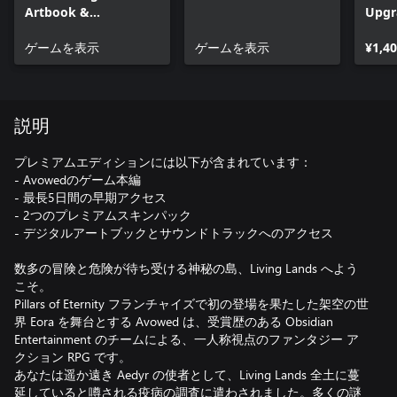
Artbook &
Upgr
Soundtrack
ゲームを表示
ゲームを表示
¥1,4
説明
プレミアムエディションには以下が含まれています：
- Avowedのゲーム本編
- 最長5日間の早期アクセス
- 2つのプレミアムスキンパック
- デジタルアートブックとサウンドトラックへのアクセス
数多の冒険と危険が待ち受ける神秘の島、Living Lands へよう
こそ。
Pillars of Eternity フランチャイズで初の登場を果たした架空の世
界 Eora を舞台とする Avowed は、受賞歴のある Obsidian
Entertainment のチームによる、一人称視点のファンタジー ア
クション RPG です。
あなたは遥か遠き Aedyr の使者として、Living Lands 全土に蔓
延していると噂される疫病の調査に遣わされました。多くの謎