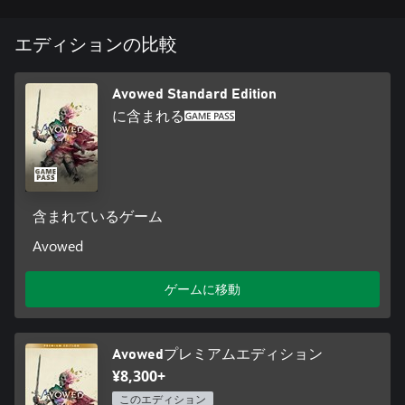
仲間が旅に同行します。あなたがクエストを手伝う中で取った
選択により、彼らの在り方も変化していきます。
エディションの比較
© Microsoft 2025 無断転載・複製を禁じます。
「Microsoft」、「Obsidian Entertainment」、「Obsidian
Avowed Standard Edition
Entertainment」のロゴ、および「Avowed」は、Microsoftグル
ープの商標です。その他のすべての商標は、それぞれの所有者
に含まれる
に帰属します。プレイには、Microsoftサービス規約およびプラ
イバシー ステートメントへの合意が必要です。クロスプラット
フォームプレイには、Microsoftアカウントへの登録が必要で
す。インターネット接続が必要です。機能、オンラインサービ
ス、およびシステム要件は国によって異なる場合があり、ま
含まれているゲーム
た、将来的に変更または廃止される場合があります。
Avowed
ゲームに移動
Avowedプレミアムエディション
¥8,300+
このエディション