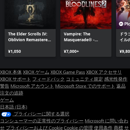
The Elder Scrolls IV:
Vampire: The
ドラ
Oblivion Remastered
Masquerade® -
イル
- Deluxe Edition
Bloodlines™ 2
Upgrade
¥1,050
¥7,000+
¥9,8
XBOX 本体
XBOX ゲーム
XBOX Game Pass
XBOX アクセサリ
XBOX サポート
フィードバック
コミュニティ規定
感光性発作
警告
Microsoft アカウント
Microsoft Store でのサポート
返品
注文の追跡
ゲーム
日本語 (日本)
プライバシーに関する選択
コンシューマーの正常性のプライバシー
Microsoft に問い合わ
せ
プライバシーおよび Cookie
Cookie の管理
使用条件
商標
サ