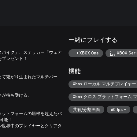
一緒にプレイする
スパイク」、ステッカー「ウェア
XBOX One
XBOX Seri
をプレゼント！
機能
って繋がり生まれたマルチバー
Xbox ローカル マルチプレイヤー (
争が待ち受ける。
Xbox クロス プラットフォーム
共有/分割画面
60 fps +
ラットフォームの垣根を超えたバ
可能！
や世界中のプレイヤーとクリアタ