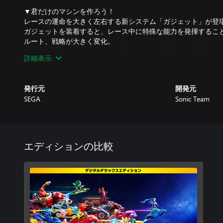
▼君だけのマシンを作ろう！
レースの運命を大きく左右する新システム「ガジェット」が登
ガジェットを装着すると、レース中に特殊な能力を発揮すること
ルート、戦略が大きく変化。
70種類以上のガジェットを組み合わせて、自分だけの戦略を見
詳細表示
さらに、マシンも前後のパーツカスタムに加えて、色はもちろ
在！
こだわりのマシンを作り上げよう。
発行元
開発元
SEGA
Sonic Team
▼毎周コースに変化が起こる予測不能なレース体験！
2ndラップはトラベルリングで異世界へダイブ！
24のメインコースと、15のクロスワールドが君を待ち受ける。
▼シリーズ史上最多のキャラクターが登場！
エディションの比較
ソニックシリーズから23人のキャラクター達がレーサーとして
お気に入りのキャラクターでレースを楽 しもう。
▼戦略の鍵を握る「アイテム」も多数登場！
マシンが巨大化し、ライバルを踏み潰しながら走る「モンスタ
ムが登場！
※こちらの商品を含むセット商品もございます。重複購入にご