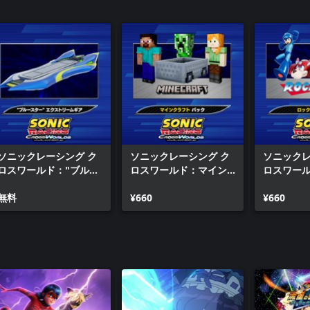
ソニックレーシング ク
ソニックレーシング ク
ソニックレ
ロスワールド："ブルー
ロスワールド：マイン
ロスワー
スター" エクストリーム
クラフト パック
マン パッ
ギア
無料
¥660
¥660