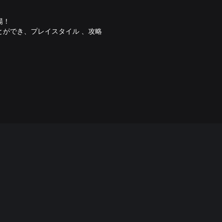
場！
ができ、プレイスタイル 、攻略
つけよう。
んステッカー、質感まで自由自
参戦！
ートラック」など、様々なアイテ
注意下さい。