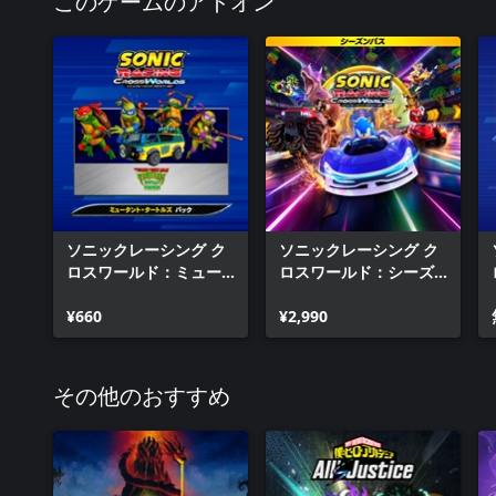
このゲームのアドオン
ソニックレーシング ク
ソニックレーシング ク
ロスワールド：ミュー
ロスワールド：シーズ
タント・タートルズ パ
ンパス
ック
¥660
¥2,990
その他のおすすめ