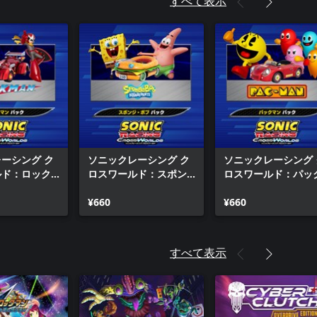
すべて表示
ーシング ク
ソニックレーシング ク
ソニックレーシング 
ルド：ロック
ロスワールド：スポン
ロスワールド：パッ
ク
ジボブ パック
マン パック
¥660
¥660
すべて表示