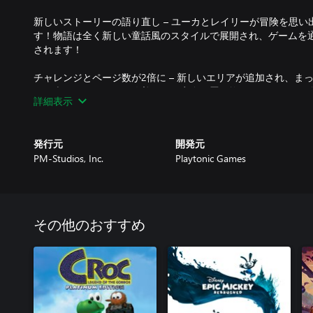
新しいストーリーの語り直し – ユーカとレイリーが冒険を思
す！物語は全く新しい童話風のスタイルで展開され、ゲームを
されます！
チャレンジとページ数が2倍に – 新しいエリアが追加され、ま
れ、古いチャレンジは改善または完全に置き換えられました。
詳細表示
テムが再配置され、発見できるページの数が2倍になりました！
ゲームプレイの刷新 – ムーブセットが調整、強化、アップグ
発行元
開発元
ンボが追加され、滑らかで表現豊かなプラットフォーム体験を
PM-Studios, Inc.
Playtonic Games
や改善により、アクションをより簡単に捉えることができます
レトロのリベンジ – 1本で2つのゲーム！レトロを操作して、
フォームゲームで輝く報酬を獲得しましょう！冒険の途中で隠
け、パズル、プラットフォーム、敵を乗り越えて、ビデオゲー
その他のおすすめ
新しい収集通貨 – Q.U.I.D.S登場！Capital Bの無能な手
に落としました。ハイブリータワーの公式通貨を集め、ゲーム
自動販売機で使いましょう。または、コイネリウスの数々のミ
しょう！