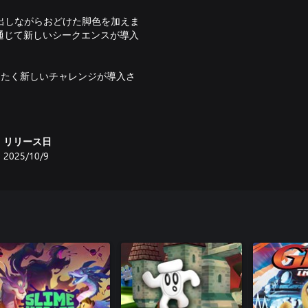
い出しながらおどけた脚色を加えま
通じて新しいシークエンスが導入
ったく新しいチャレンジが導入さ
全てのレベルのコレクションアイ
レードされ、新しいアクションやコ
リリース日
実現しました。新しいカメラ機能
2025/10/9
。
彼自身のアイソメトリックプラット
されたアーケードゲームを見つ
ムヒーローになりましょう！
下たちが苦労して稼いだコインをあちこち
業界で最も愛される自我を持った
ニチャレンジのひとつに挑戦しま