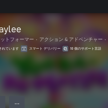
aylee
ラットフォーマー
•
アクション & アドベンチャー
•
最適化されています
スマート デリバリー
10 個のサポート言語
● ● ●