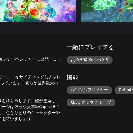
一緒にプレイする
ョンアドベンチャーに出発しまし
XBOX Series X|S
ストーリー、エキサイティングなチャレ
機能
まっています。彼らが世界最大の
シングルプレイヤー
Optimiz
険を語り直します。船が墜落し、
Xbox クラウド セーブ
強欲な資本家Capital Bに
し、色とりどりのキャラクターや
界を救いましょう！