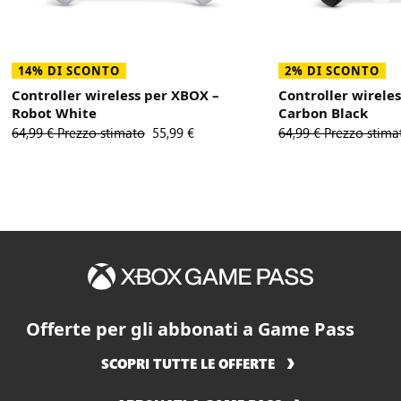
14% DI SCONTO
2% DI SCONTO
Controller wireless per XBOX –
Controller wirele
Robot White
Carbon Black
prezzo precedente
64,99 € Prezzo stimato
prezzo corrente
55,99 €
prezzo precedente
64,99 € Prezzo stima
Offerte per gli abbonati a Game Pass
SCOPRI TUTTE LE OFFERTE