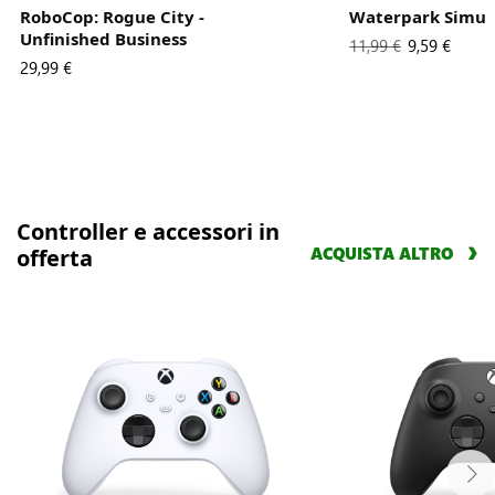
RoboCop: Rogue City -
Waterpark Simul
Unfinished Business
Il
11,99 €
Il
9,59 €
29,99 €
prezzo
nuovo
pieno
prezzo
era
è
Controller e accessori in
ACQUISTA ALTRO
offerta