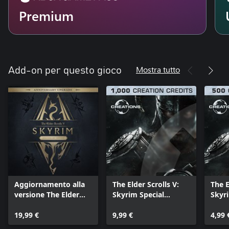
Premium
Mostra tutto
Add-on per questo gioco
Aggiornamento alla
The Elder Scrolls V:
The E
versione The Elder
Skyrim Special
Skyr
Scrolls V: Skyrim
Edition - 1000
Editi
Anniversary
19,99 €
Creation Credits
9,99 €
Credi
4,99 