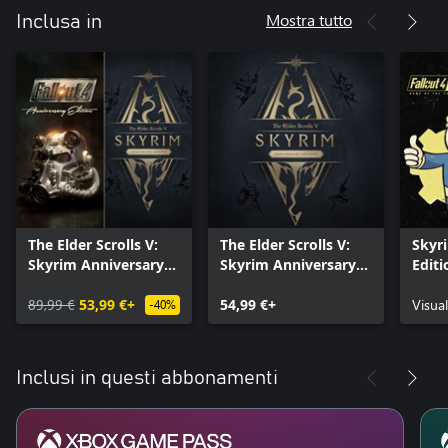
Mostra tutto
Inclusa in
The Elder Scrolls V:
The Elder Scrolls V:
Skyr
Skyrim Anniversary
Skyrim Anniversary
Editi
Edition + Fallout 4:
Edition
G.O.T
Anniversary Edition
89,99 €
53,99 €+
54,99 €+
Visual
-40%
Bundle
Inclusi in questi abbonamenti