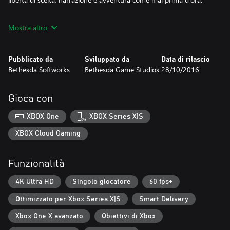
SEI QUEL CHE GIOCHI
Mostra altro
Scegli fra centinaia di armi, magie e abilità. Con il nuovo sistema di
definizione del personaggio potrai giocare in qualunque modo desideri
forgiando la tua identità attraverso le tue azioni.
Pubblicato da
Sviluppato da
Data di rilascio
Bethesda Softworks
Bethesda Game Studios
28/10/2016
COMBATTI I DRAGHI
Combatti contro antichi draghi mai visti prima. Sei un Sangue di Drago
apprendi i loro segreti e sfrutta i loro poteri.
Gioca con
https://eulas.bethesda.net/The%20Elder%20Scrolls%20V:%20Skyrim%
XBOX One
XBOX Series X|S
%20Special%20Edition
XBOX Cloud Gaming
Funzionalità
4K Ultra HD
Singolo giocatore
60 fps+
Ottimizzato per Xbox Series X|S
Smart Delivery
Xbox One X avanzato
Obiettivi di Xbox