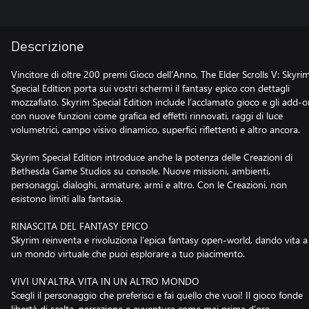
Descrizione
Vincitore di oltre 200 premi Gioco dell’Anno, The Elder Scrolls V: Skyri
Special Edition porta sui vostri schermi il fantasy epico con dettagli
mozzafiato. Skyrim Special Edition include l’acclamato gioco e gli add-o
con nuove funzioni come grafica ed effetti rinnovati, raggi di luce
volumetrici, campo visivo dinamico, superfici riflettenti e altro ancora.
Skyrim Special Edition introduce anche la potenza delle Creazioni di
Bethesda Game Studios su console. Nuove missioni, ambienti,
personaggi, dialoghi, armature, armi e altro. Con le Creazioni, non
esistono limiti alla fantasia.
RINASCITA DEL FANTASY EPICO
Skyrim reinventa e rivoluziona l’epica fantasy open-world, dando vita a
un mondo virtuale che puoi esplorare a tuo piacimento.
VIVI UN’ALTRA VITA IN UN ALTRO MONDO
Scegli il personaggio che preferisci e fai quello che vuoi! Il gioco fonde
libertà di scelta, narrazione e avventura come mai prima d’ora.