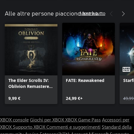
Mostra tutto
Alle altre persone piacciono anche
The Elder Scrolls IV:
FATE: Reawakened
Starf
Oblivion Remastered
- Deluxe Edition
Upgrade
9,99 €
24,99 €+
49,99
XBOX console
Giochi per XBOX
XBOX Game Pass
Accessori per
XBOX
Supporto XBOX
Commenti e suggerimenti
Standard della
community
Avviso Fotosensibilità
Account Microsoft
Supporto