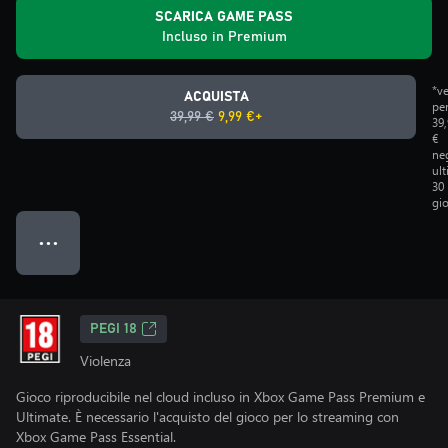
SCARICA GAME PASS
Incluso in Premium
*v
ACQUISTA
pe
39,99 €
9,99 €+
39
€
neg
ult
30
gio
● ● ●
PEGI 18
Violenza
Gioco riproducibile nel cloud incluso in Xbox Game Pass Premium e
Ultimate. È necessario l'acquisto del gioco per lo streaming con
Xbox Game Pass Essential.