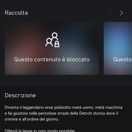
Raccolta
Questo contenuto è bloccato
Questo
Descrizione
Diventa il leggendario eroe poliziotto metà uomo, metà macchina
e fai giustizia nelle pericolose strade della Detroit storica dove il
crimine è all'ordine del giorno.
Difendi la legge in ogni modo possibile: