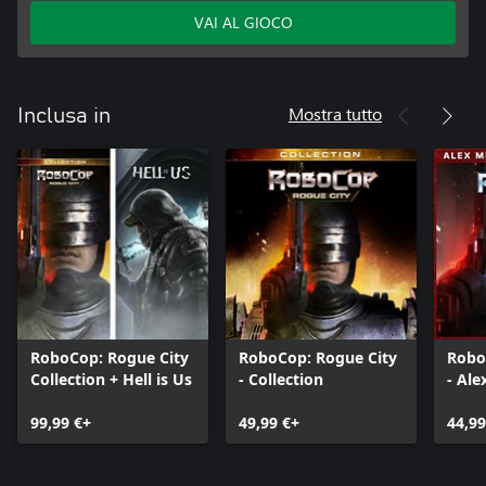
VAI AL GIOCO
Mostra tutto
Inclusa in
RoboCop: Rogue City
RoboCop: Rogue City
Robo
Collection + Hell is Us
- Collection
- Ale
99,99 €+
49,99 €+
44,99