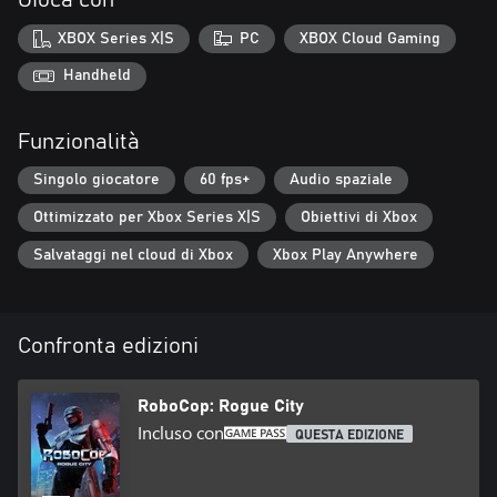
Gioca con
iconiche e incontra volti familiari del mondo di RoboCop. Peter
Weller, l'attore originale, si è prestato come doppiatore del cyber-
XBOX Series X|S
PC
XBOX Cloud Gaming
poliziotto.
Handheld
Preparati a…
Funzionalità
PROTEGGERE GLI INNOCENTI E A DIFENDERE LA LEGGE
Singolo giocatore
60 fps+
Audio spaziale
Ottimizzato per Xbox Series X|S
Obiettivi di Xbox
Salvataggi nel cloud di Xbox
Xbox Play Anywhere
Confronta edizioni
RoboCop: Rogue City
Incluso con
QUESTA EDIZIONE