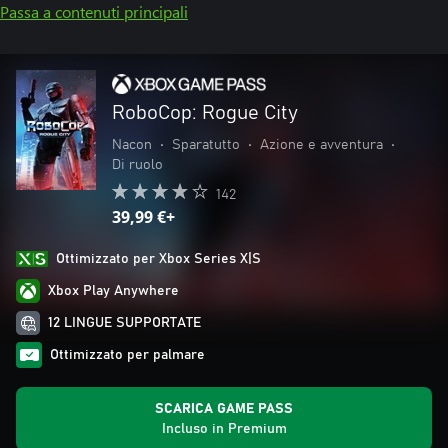
Passa a contenuti principali
RoboCop: Rogue City
Nacon
•
Sparatutto
•
Azione e avventura
•
Di ruolo
142
39,99 €+
Ottimizzato per Xbox Series X|S
Xbox Play Anywhere
12 LINGUE SUPPORTATE
Ottimizzato per palmare
SCARICA GAME PASS
Incluso in Premium