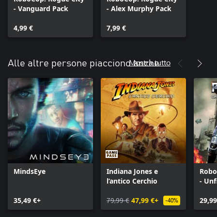
- Vanguard Pack
- Alex Murphy Pack
4,99 €
7,99 €
Mostra tutto
Alle altre persone piacciono anche
MindsEye
Indiana Jones e
Robo
l’antico Cerchio
- Unf
35,49 €+
79,99 €
47,99 €+
29,99
-40%