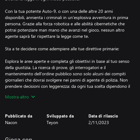
Con la tua potente Auto-9, o con una delle altre 20 armi
disponibili, annienta i criminali in un'esplosiva avventura in prima
persona. Grazie alla forza robotica e alle abilità cibernetiche che
potrai potenziare man mano che avanzi nel gioco, nessun altro
agente saprà far rispettare la legge come te.
Sta a te decidere come adempiere alle tue direttive primarie:
Esplora le aree aperte e completa gli obiettivi in base al tuo senso
della giustizia. La ricerca di prove, gli interrogatori e il
mantenimento dell'ordine pubblico sono solo alcuni dei compiti
giornalieri che dovrai svolgere nei panni di agente di polizia. Non
prendere decisioni con leggerezza: da ogni tua scelta dipendono il
destino dei cittadini e il risultato della tua missione.
Mostra altro
Una trama originale ambientata nel mondo di RoboCop:
Pubblicato da
Sviluppato da
Data di rilascio
Nella città di Detroit sono stati compiuti svariati reati e un nuovo
Nacon
Teyon
2/11/2023
nemico sta minacciando l'ordine pubblico. La tua indagine ti
condurrà al cuore di un losco progetto, in una storia originale
ambientata nei film RoboCop 2 e 3. Esplora ambientazioni