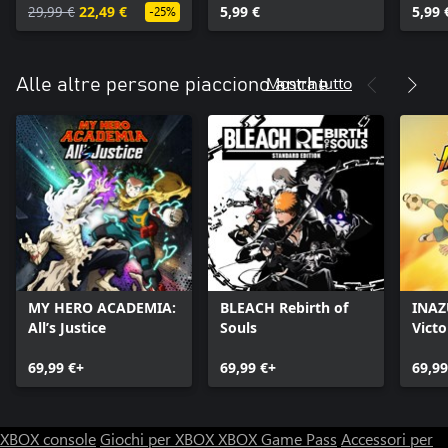
CONNECTIONS -
29,99 €
22,49 €
5,99 €
5,99 
-25%
Season Pass
Mostra tutto
Alle altre persone piacciono anche
MY HERO ACADEMIA:
BLEACH Rebirth of
INAZ
All’s Justice
Souls
Vict
69,99 €+
69,99 €+
69,99
XBOX console
Giochi per XBOX
XBOX Game Pass
Accessori per