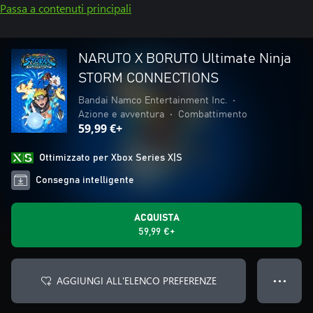
Passa a contenuti principali
NARUTO X BORUTO Ultimate Ninja
STORM CONNECTIONS
Bandai Namco Entertainment Inc.
•
Azione e avventura
•
Combattimento
59,99 €+
Ottimizzato per Xbox Series X|S
Consegna intelligente
ACQUISTA
59,99 €+
AGGIUNGI ALL'ELENCO PREFERENZE
● ● ●