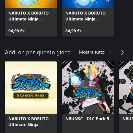
NARUTO X BORUTO
NARUTO X BORUTO
Ultimate Ninja
Ultimate Ninja
STORM
STORM
CONNECTIONS
94,99 €+
CONNECTIONS
84,99 €+
Ultimate Edition
Deluxe Edition
Mostra tutto
Add-on per questo gioco
NARUTO X BORUTO
NBUNSC - DLC Pack 5
NBUN
Ultimate Ninja
STORM