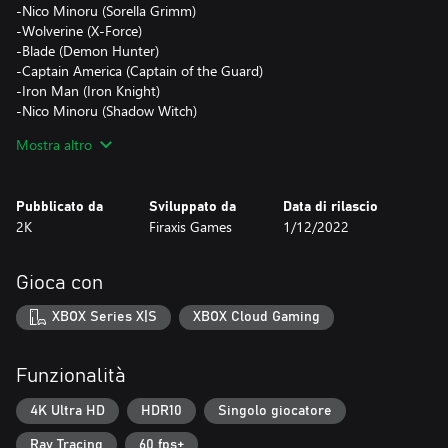
-Nico Minoru (Sorella Grimm)
-Wolverine (X-Force)
-Blade (Demon Hunter)
-Captain America (Captain of the Guard)
-Iron Man (Iron Knight)
-Nico Minoru (Shadow Witch)
-Ghost Rider (Spirito di Vendetta)
Mostra altro
-Magik (Nuovi Mutanti)
Nota: Le skin premium devono essere usate con il relativo
Pubblicato da
Sviluppato da
Data di rilascio
personaggio. I personaggi potrebbero richiedere lo sblocco
2K
Firaxis Games
1/12/2022
durante il gameplay. Le skin premium saranno rilasciate
automaticamente nel gioco entro il 1 dicembre 2022. Si applicano
termini.
Gioca con
SCATENA IL LATO OSCURO DI MARVEL
XBOX Series X|S
XBOX Cloud Gaming
Quando la demoniaca Lilith e la sua temibile orda si uniscono con
le malvagie armate di Hydra, è il momento di scatenare il lato
Funzionalità
oscuro di Marvel. Nel ruolo di Hunter, la tua missione è guidare
un'improvvisata congrega di storici supereroi e pericolosi
4K Ultra HD
HDR10
Singolo giocatore
guerrieri sovrannaturali verso la vittoria. Riusciranno leggende del
Ray Tracing
60 fps+