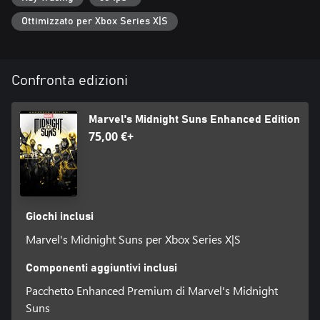
calibro di Doctor Strange, Iron Man e Blade a far fronte comune
verso una minaccia apocalittica sempre più incombente? Se
Ottimizzato per Xbox Series X|S
intendi salvare il mondo, dovrai siglare delle alleanze e guidare in
battaglia la squadra nei panni dei leggendari Midnight Suns.
Con una gamma di personaggi e skill potenziabili che ti
Confronta edizioni
permettono di creare la tua versione personalizzata di Hunter, sei
tu a decidere come rispedire Lilith e la sua armata negli inferi.
Marvel's Midnight Suns Enhanced Edition
75,00 €+
Giochi inclusi
Marvel's Midnight Suns per Xbox Series X|S
Componenti aggiuntivi inclusi
Pacchetto Enhanced Premium di Marvel's Midnight
Suns