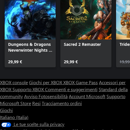
Dungeons & Dragons
Sacred 2 Remaster
Tride
Neverwinter Nights 2:
Enhanced Edition
29,99 €
29,99 €
19,99
XBOX console
Giochi per XBOX
XBOX Game Pass
Accessori per
XBOX
Supporto XBOX
Commenti e suggerimenti
Standard della
community
Avviso Fotosensibilità
Account Microsoft
Supporto
Microsoft Store
Resi
Tracciamento ordini
Giochi
Italiano (Italia)
Le tue scelte sulla privacy