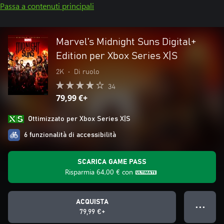
Passa a contenuti principali
Marvel’s Midnight Suns Digital+
Edition per Xbox Series X|S
2K
•
Di ruolo
34
79,99 €+
Ottimizzato per Xbox Series X|S
6 funzionalità di accessibilità
SCARICA GAME PASS
Risparmia
64,00 €
con
ACQUISTA
● ● ●
79,99 €+