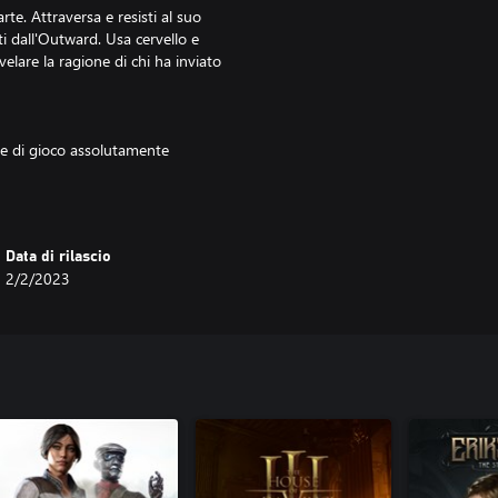
rte. Attraversa e resisti al suo
ti dall'Outward. Usa cervello e
velare la ragione di chi ha inviato
he di gioco assolutamente
are una storia piena di suspense ed
an Zanten, motion capture di
.
Data di rilascio
d. Published by Frontier
2/2/2023
ogo are trademarks of Frontier
 Unreal® Engine. Unreal® Engine ©
go are Epic’s trademarks or