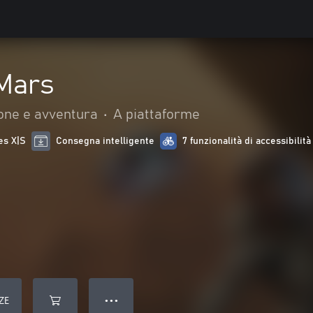
 Mars
one e avventura
•
A piattaforme
es X|S
Consegna intelligente
7 funzionalità di accessibilità
ZE
● ● ●