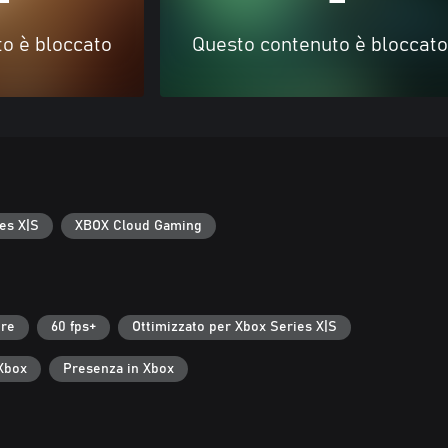
o è bloccato
Questo contenuto è bloccato
es X|S
XBOX Cloud Gaming
ore
60 fps+
Ottimizzato per Xbox Series X|S
 Xbox
Presenza in Xbox