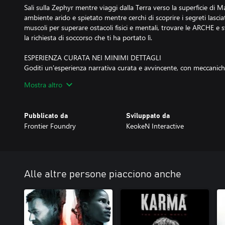
Sali sulla Zephyr mentre viaggi dalla Terra verso la superficie di Ma
ambiente arido e spietato mentre cerchi di scoprire i segreti lascia
muscoli per superare ostacoli fisici e mentali, trovare le ARCHE e s
la richiesta di soccorso che ti ha portato lì.
ESPERIENZA CURATA NEI MINIMI DETTAGLI
Goditi un'esperienza narrativa curata e avvincente, con meccanic
coinvolgenti. Ogni momento è rifinito nei minimi dettagli per cre
Mostra altro
emozioni, grazie alle musiche del compositore premiato Sander V
altissimo livello e grafica mozzafiato con tecnologia Unreal Engine
Pubblicato da
Sviluppato da
Deliver Us Mars © 2023 KeokeN Interactive B.V. All rights reserve
Frontier Foundry
KeokeN Interactive
Developments plc. ‘Frontier’ ‘Frontier Foundry’ and the Frontier l
Developments plc. All rights reserved. Deliver Us Mars uses the
1998-2023, Epic Games, Inc. All rights reserved. Unreal and its lo
registered trademarks in the US and elsewhere.
Alle altre persone piacciono anche