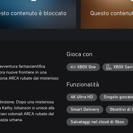
sto contenuto è bloccato
Questo contenut
Gioca con
vventura fantascientifica
XBOX One
XBOX Seri
ora nuove frontiere in una
olonia ARCA rubate dal misterioso
Funzionalità
4K Ultra HD
Singolo giocat
estinzione. Dopo una misteriosa
a Kathy Johanson si unisce alla
Smart Delivery
Obiettivi di
navi coloniali ARCA rubate dal
 razza umana.
Salvataggi nel cloud di Xbox