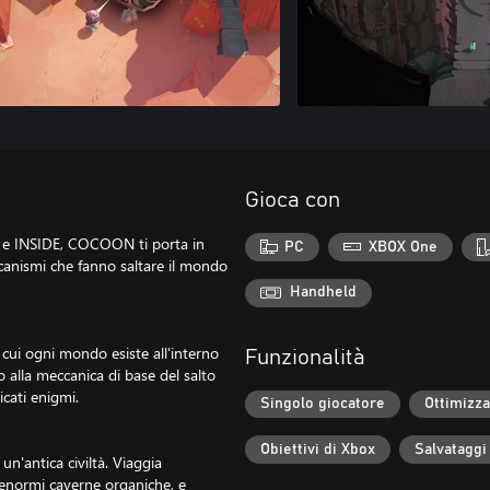
Gioca con
O e INSIDE, COCOON ti porta in
PC
XBOX One
anismi che fanno saltare il mondo
Handheld
ui ogni mondo esiste all'interno
Funzionalità
o alla meccanica di base del salto
icati enigmi.
Singolo giocatore
Ottimizza
Obiettivi di Xbox
Salvataggi
 un'antica civiltà. Viaggia
le enormi caverne organiche, e