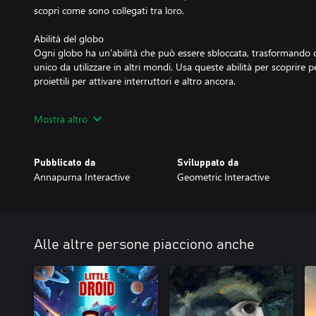
scopri come sono collegati tra loro.
Abilità del globo
Ogni globo ha un'abilità che può essere sbloccata, trasformando 
unico da utilizzare in altri mondi. Usa queste abilità per scoprire p
proiettili per attivare interruttori e altro ancora.
Guardiani mostruosi
Mostra altro
Potenti guardiani proteggono ogni mondo e devi affrontarli in fe
è unico e richiede di padroneggiare meccaniche nuove e soddisfac
Pubblicato da
Sviluppato da
Annapurna Interactive
Geometric Interactive
Alle altre persone piacciono anche