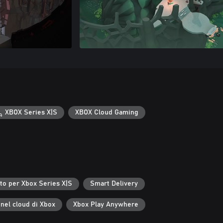
XBOX Series X|S
XBOX Cloud Gaming
to per Xbox Series X|S
Smart Delivery
 nel cloud di Xbox
Xbox Play Anywhere