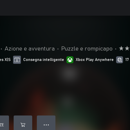
•
Azione e avventura
•
Puzzle e rompicapo
•
es X|S
Consegna intelligente
Xbox Play Anywhere
17
ZE
● ● ●