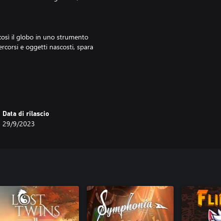
così il globo in uno strumento
ercorsi e oggetti nascosti, spara
roci battaglie. Ogni combattimento
enti.
Data di rilascio
29/9/2023