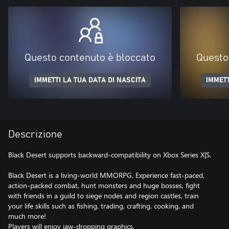
Questo contenuto è bloccato
Questo
IMMETTI LA TUA DATA DI NASCITA
IMMETT
Descrizione
Black Desert supports backward-compatibility on Xbox Series X|S.
Black Desert is a living-world MMORPG. Experience fast-paced,
action-packed combat, hunt monsters and huge bosses, fight
with friends in a guild to siege nodes and region castles, train
your life skills such as fishing, trading, crafting, cooking, and
much more!
Players will enjoy jaw-dropping graphics,