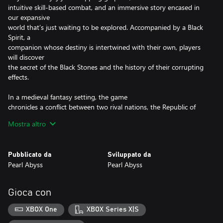
intuitive skill-based combat, and an immersive story encased in
our expansive
world that’s just waiting to be explored. Accompanied by a Black
Spirit, a
companion whose destiny is intertwined with their own, players
will discover
the secret of the Black Stones and the history of their corrupting
effects.
In a medieval fantasy setting, the game
chronicles a conflict between two rival nations, the Republic of
Calpheon and
Mostra altro
the Kingdom of Valencia. With a battle based on achievements
and personal
qualifications, Black Desert gives full control to players that can
Pubblicato da
Sviluppato da
directly
Pearl Abyss
Pearl Abyss
aim, escape and make numerous different skill combinations.
[Accolades]
Gioca con
- Join over 10 Million Registered Users in Black Desert
- The 10 Best MMOs of 2017 - MMORPG.com
XBOX One
XBOX Series X|S
- 2016 Best new MMORPG - MMORPG.com