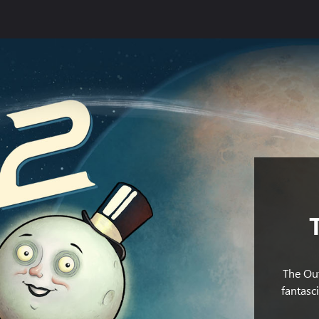
The Out
fantasc