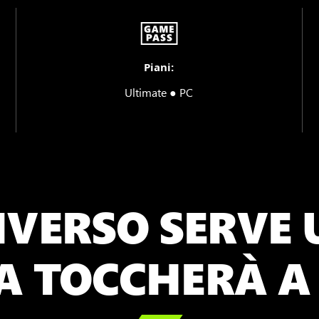
Piani:
Ultimate ● PC
IVERSO SERVE 
A TOCCHERÀ A 
