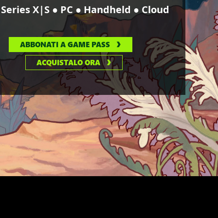
●
●
●
Series X|S
PC
Handheld
Cloud
ABBONATI A GAME PASS
ACQUISTALO ORA