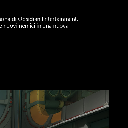
rsona di Obsidian Entertainment.
e nuovi nemici in una nuova