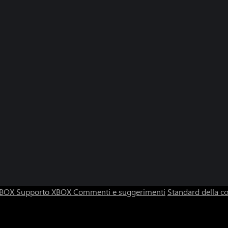
 XBOX
Supporto XBOX
Commenti e suggerimenti
Standard della 