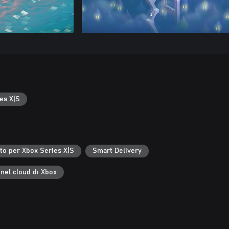
es X|S
to per Xbox Series X|S
Smart Delivery
 nel cloud di Xbox