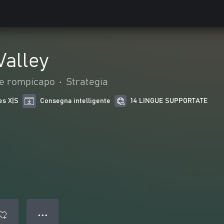
alley
 e rompicapo
•
Strategia
es X|S
Consegna intelligente
14 LINGUE SUPPORTATE
● ● ●