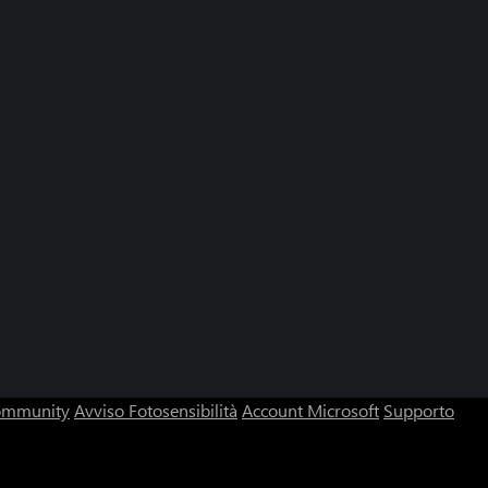
community
Avviso Fotosensibilità
Account Microsoft
Supporto