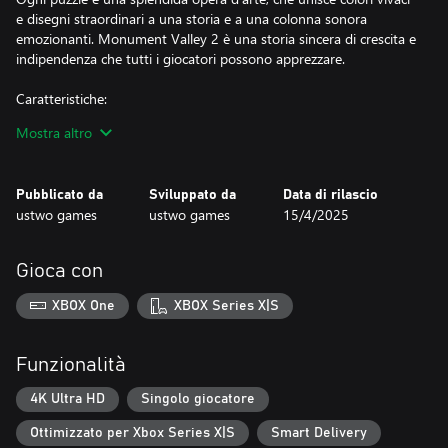
e disegni straordinari a una storia e a una colonna sonora
emozionanti. Monument Valley 2 è una storia sincera di crescita e
indipendenza che tutti i giocatori possono apprezzare.
Caratteristiche:
Mostra altro
- Narrazione toccante: vivere la storia emotiva della genitorialità e
del lasciarsi andare
Pubblicato da
Sviluppato da
Data di rilascio
- Puzzle realizzati individualmente: tutte le nuove interazioni per
ustwo games
ustwo games
15/4/2025
esplorare le mutevoli dinamiche tra Ro e il suo bambino.
Gioca con
- Arte contemporanea: ispirata all'architettura globale e all'arte
contemporanea.
XBOX One
XBOX Series X|S
- Viaggio completo: ogni capitolo è incluso per un'esperienza più
soddisfacente.
Funzionalità
Scopri la magia di Monument Valley 2 con Ro e il suo bambino in
4K Ultra HD
Singolo giocatore
questo sequel emotivamente potente di Monument Valley.
Ottimizzato per Xbox Series X|S
Smart Delivery