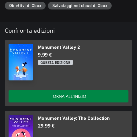
ustwo games è un orgoglioso sviluppatore indipendente, noto
Obiettivi di Xbox
Salvataggi nel cloud di Xbox
soprattutto per la pluripremiata serie Monument Valley, Land's
End, Assemble with Care e Alba: A Wildlife Adventure.
Confronta edizioni
Monument Valley 2
9,99 €
QUESTA EDIZIONE
TORNA ALL'INIZIO
Monument Valley: The Collection
29,99 €