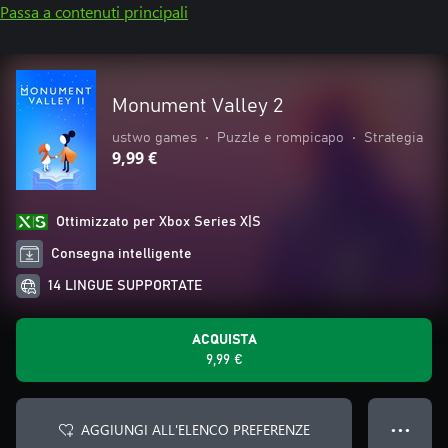
Passa a contenuti principali
Monument Valley 2
ustwo games
•
Puzzle e rompicapo
•
Strategia
9,99 €
Ottimizzato per Xbox Series X|S
Consegna intelligente
14 LINGUE SUPPORTATE
ACQUISTA
9,99 €
AGGIUNGI ALL'ELENCO PREFERENZE
● ● ●