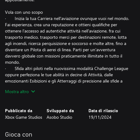
Vola con uno scopo
· Inizia la tua Carriera nell'aviazione ovunque vuoi nel mondo.
Fai esperienza, crea una reputazione e ottieni qualifiche per
ottenere l'accesso ad autentiche attività nell'aviazione, fra cui
trasporto medico, trasporto merci per destinazioni remote, lotta
agli incendi, ricerca perquisizione e soccorso e molte altre, fino a
diventare un Pilota di aerei di linea. Parti per un'avventura
davvero globale con missioni praticamente illimitate in tutto il
mondo.
· Sfida altri piloti nella nuovissima modalità Challenge League
oppure perfeziona le tue abilità in decine di Attività, dalle
emozionanti Esibizioni e gli Atterraggi di precisione alle sfide a
Bassa altitudine e molte altre. Vola testa a testa nelle leggendarie
Mostra altro
sfide Red Bull Air Race e Reno Air Races, incluse le nuove rotte
Roswell.
· Diventa un Fotografo internazionale e viaggia nel nostro
Pubblicato da
Sviluppato da
Data di rilascio
bellissimo pianeta per catturare maestosi paesaggi naturali e
Xbox Game Studios
Asobo Studio
19/11/2024
visitare luoghi rinomati. Immortala queste avventure con delle
foto nel tuo diario di viaggio. Le sfide fotografiche uniche
mettono alla prova il tuo sguardo creativo e le tue abilità di volo
Gioca con
mentre ti impegni per catturare il momento perfetto.