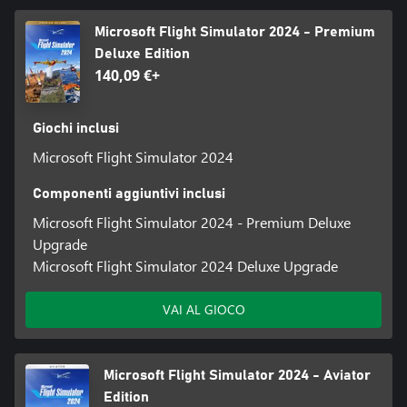
alle navi merci, dai pescherecci ai rimorchiatori e molto altro. Una
variegata rappresentazione della popolazione mondiale, fedele
Microsoft Flight Simulator 2024 - Premium
alle diverse regioni, prende vita negli aeroporti, sui velivoli e gli
Deluxe Edition
abitacoli. Il traffico aereo, rappresentato in modo realistico e
140,09 €+
migliorato, popola i cieli e le piste degli aeroporti con centinaia di
modelli di velivoli riprodotti fedelmente e decine di livree (su
licenza ufficiale).
Giochi inclusi
Microsoft Flight Simulator 2024
Componenti aggiuntivi inclusi
Microsoft Flight Simulator 2024 - Premium Deluxe
Upgrade
Microsoft Flight Simulator 2024 Deluxe Upgrade
VAI AL GIOCO
Microsoft Flight Simulator 2024 - Aviator
Edition