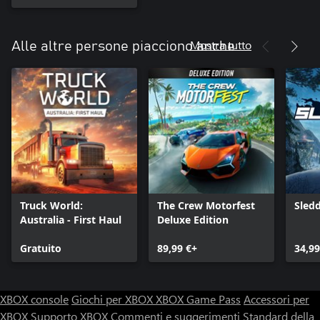
Mostra tutto
Alle altre persone piacciono anche
Truck World:
The Crew Motorfest
Sled
Australia - First Haul
Deluxe Edition
Gratuito
89,99 €+
34,99
XBOX console
Giochi per XBOX
XBOX Game Pass
Accessori per
XBOX
Supporto XBOX
Commenti e suggerimenti
Standard della