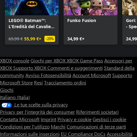
LEGO® Batman™:
Funko Fusion
Gori
L'Eredità del Cavaliere
- Spe
Oscuro
69,99 €
55,99 €+
34,99 €+
24,99
-20%
XBOX console
Giochi per XBOX
XBOX Game Pass
Accessori per
XBOX
Supporto XBOX
Commenti e suggerimenti
Standard della
community
Avviso Fotosensibilità
Account Microsoft
Supporto
Microsoft Store
Resi
Tracciamento ordini
Giochi
Italiano (Italia)
Le tue scelte sulla privacy
Privacy per l'integrità dei consumer
Riferimenti societari
Contatta Microsoft
Imprint
Privacy e cookie
Gestisci i cookie
Condizioni per l'utilizzo
Marchi
Comunicazioni di terze parti
Informazioni sulle inserzioni
EU Compliance DoCs
Accessibilità