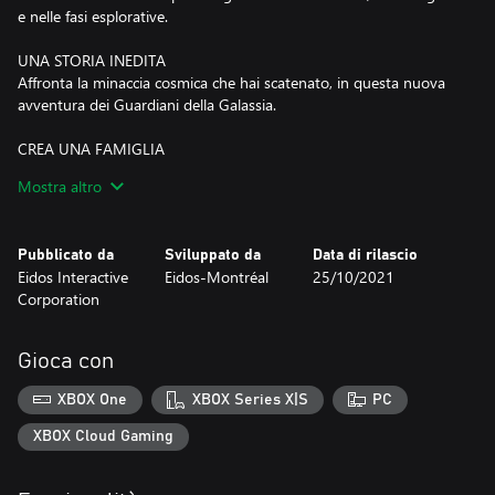
e nelle fasi esplorative.
UNA STORIA INEDITA
Affronta la minaccia cosmica che hai scatenato, in questa nuova
avventura dei Guardiani della Galassia.
CREA UNA FAMIGLIA
Trasforma una banda di fuorilegge in eroi leggendari nel corso di
Mostra altro
un viaggio pazzesco.
Pubblicato da
Sviluppato da
Data di rilascio
Eidos Interactive
Eidos-Montréal
25/10/2021
Corporation
Gioca con
XBOX One
XBOX Series X|S
PC
XBOX Cloud Gaming