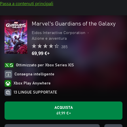
Passa a contenuti principali
Marvel's Guardians of the Galaxy
Eidos Interactive Corporation
•
Azione e avventura
385
69,99 €+
Ottimizzato per Xbox Series X|S
Consegna intelligente
Xbox Play Anywhere
13 LINGUE SUPPORTATE
ACQUISTA
69,99 €+