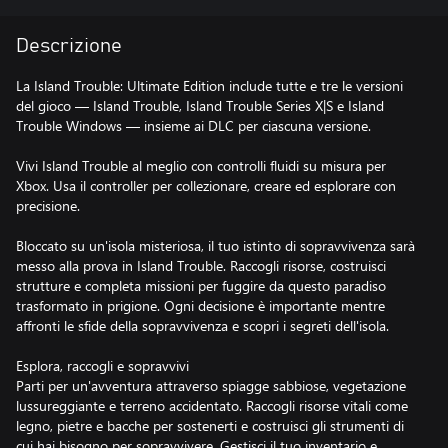
Descrizione
La Island Trouble: Ultimate Edition include tutte e tre le versioni
del gioco — Island Trouble, Island Trouble Series X|S e Island
Trouble Windows — insieme ai DLC per ciascuna versione.
Vivi Island Trouble al meglio con controlli fluidi su misura per
Xbox. Usa il controller per collezionare, creare ed esplorare con
precisione.
Bloccato su un'isola misteriosa, il tuo istinto di sopravvivenza sarà
messo alla prova in Island Trouble. Raccogli risorse, costruisci
strutture e completa missioni per fuggire da questo paradiso
trasformato in prigione. Ogni decisione è importante mentre
affronti le sfide della sopravvivenza e scopri i segreti dell'isola.
Esplora, raccogli e sopravvivi
Parti per un'avventura attraverso spiagge sabbiose, vegetazione
lussureggiante e terreno accidentato. Raccogli risorse vitali come
legno, pietre e bacche per sostenerti e costruisci gli strumenti di
cui hai bisogno per sopravvivere. Gestisci il tuo inventario e