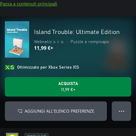
Passa a contenuti principali
Island Trouble: Ultimate Edition
Webnetic s. r. o.
•
Puzzle e rompicapo
11,99 €+
Ottimizzato per Xbox Series X|S
ACQUISTA
11,99 €+
AGGIUNGI ALL'ELENCO PREFERENZE
● ● ●