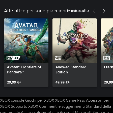
Mostra tutto
Alle altre persone piacciono anche
Avatar: Frontiers of
Avowed Standard
Etern
Pandora™
Edition
29,99 €+
49,99 €+
29,99
XBOX console
Giochi per XBOX
XBOX Game Pass
Accessori per
XBOX
Supporto XBOX
Commenti e suggerimenti
Standard della
community
Avviso Fotosensibilità
Account Microsoft
Supporto