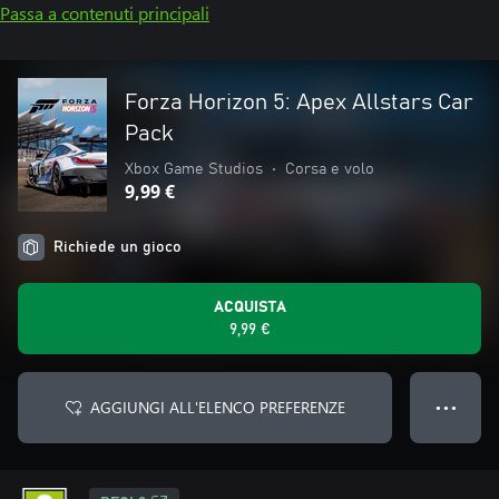
Passa a contenuti principali
Forza Horizon 5: Apex Allstars Car
Pack
Xbox Game Studios
•
Corsa e volo
9,99 €
Richiede un gioco
ACQUISTA
9,99 €
AGGIUNGI ALL'ELENCO PREFERENZE
● ● ●