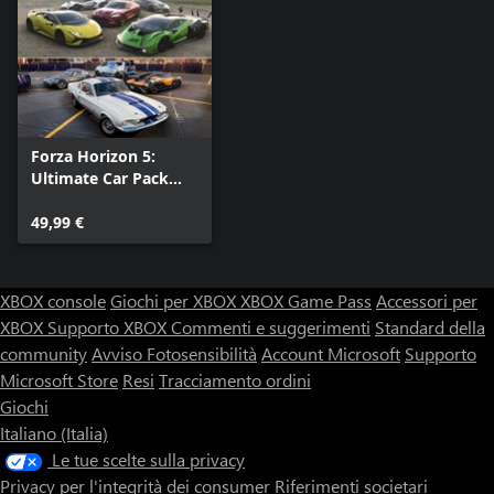
Forza Horizon 5:
Ultimate Car Pack
Collection
49,99 €
XBOX console
Giochi per XBOX
XBOX Game Pass
Accessori per
XBOX
Supporto XBOX
Commenti e suggerimenti
Standard della
community
Avviso Fotosensibilità
Account Microsoft
Supporto
Microsoft Store
Resi
Tracciamento ordini
Giochi
Italiano (Italia)
Le tue scelte sulla privacy
Privacy per l'integrità dei consumer
Riferimenti societari