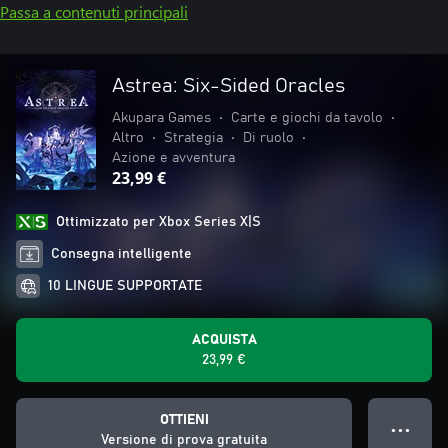
Passa a contenuti principali
Astrea: Six-Sided Oracles
Akupara Games
•
Carte e giochi da tavolo
•
Altro
•
Strategia
•
Di ruolo
•
Azione e avventura
23,99 €
Ottimizzato per Xbox Series X|S
Consegna intelligente
10 LINGUE SUPPORTATE
ACQUISTA
23,99 €
OTTIENI
● ● ●
Versione di prova gratuita