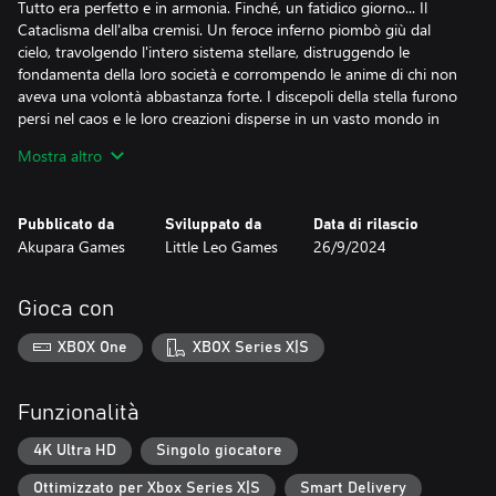
Tutto era perfetto e in armonia. Finché, un fatidico giorno... Il
Cataclisma dell'alba cremisi. Un feroce inferno piombò giù dal
cielo, travolgendo l'intero sistema stellare, distruggendo le
fondamenta della loro società e corrompendo le anime di chi non
aveva una volontà abbastanza forte. I discepoli della stella furono
persi nel caos e le loro creazioni disperse in un vasto mondo in
rovina. Potevano ancora esistere esseri in grado di controllare il
Mostra altro
loro potere?
Eoni dopo, alcuni discendenti degli Oracoli a sei facce intrapresero
Pubblicato da
Sviluppato da
Data di rilascio
un viaggio per portare a termine la battaglia persa a cui i loro
Akupara Games
Little Leo Games
26/9/2024
predecessori avevano dato inizio e salvare il loro sistema stellare.
Gioca con
XBOX One
XBOX Series X|S
Funzionalità
4K Ultra HD
Singolo giocatore
Ottimizzato per Xbox Series X|S
Smart Delivery