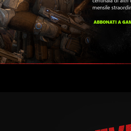
mensile straordin
ABBONATI A GA