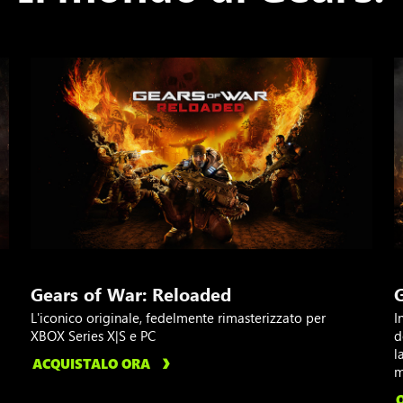
Gears of War: Reloaded
G
L'iconico originale, fedelmente rimasterizzato per
I
XBOX Series X|S e PC
d
l
ACQUISTALO ORA
m