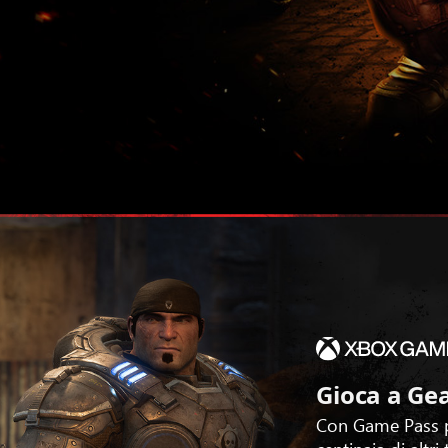
Gioca a Ge
Con Game Pass p
centinaia di altri