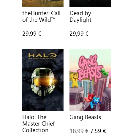
theHunter: Call
Dead by
of the Wild™
Daylight
29,99 €
29,99 €
Halo: The
Gang Beasts
Master Chief
Collection
Il
18,99 €
7,59 €