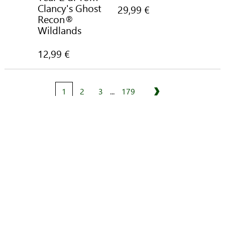
Clancy's Ghost
29,99 €
Recon®
Wildlands
12,99 €
1
2
3
...
179
Avanti
20 giochi per pagina
Migliaia dei tuoi giochi