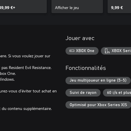
39,99 €+
Afficher le jeu
9,99 €
Jouer avec
XBOX One
XBOX Seri
re. Si vous voulez jouer sur
 pas Resident Evil Resistance.
Fonctionnalités
 Xbox One.
 Windows.
Jeu multijoueur en ligne (5-5)
surez-vous d'éviter tout achat en
Suivi de rayon
60 i/s et plu
Optimisé pour Xbox Series X|S
et du contenu supplémentaire.