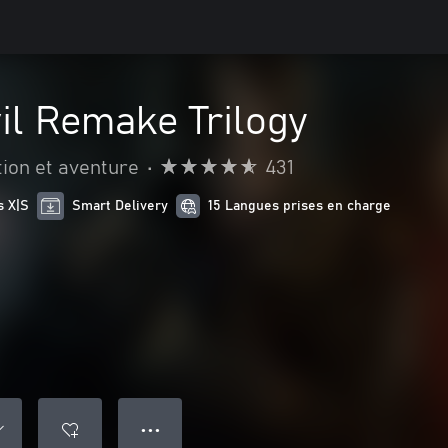
il Remake Trilogy
tion et aventure
•
431
s X|S
Smart Delivery
15 Langues prises en charge
● ● ●