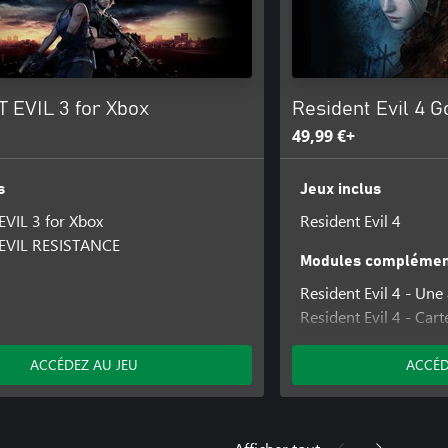
 EVIL 3 for Xbox
Resident Evil 4 G
49,99 €+
s
Jeux inclus
VIL 3 for Xbox
Resident Evil 4
EVIL RESISTANCE
Modules complément
Resident Evil 4 - Une
Resident Evil 4 - Cart
Resident Evil 4 - Ten
"Alternatif"
ACCÉDEZ AU JEU
ACCÉD
Resident Evil 4 - Ten
"Romantique"
Resident Evil 4 - Tenu