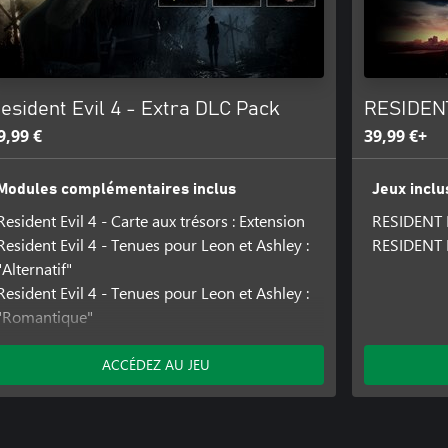
nais, Portugais (Brésil), Thaï,
nel, Coréen
esident Evil 4 - Extra DLC Pack
RESIDENT
9,99 €
39,99 €+
Modules complémentaires inclus
Jeux inclu
Resident Evil 4 - Carte aux trésors : Extension
RESIDENT E
Resident Evil 4 - Tenues pour Leon et Ashley :
RESIDENT 
nais, Portugais (Brésil), Thaï,
"Alternatif"
Resident Evil 4 - Tenues pour Leon et Ashley :
"Romantique"
Resident Evil 4 - Tenue pour Leon et filtre :
tugais (Brésil), mandarin
"Héros"
ACCÉDEZ AU JEU
Resident Evil 4 - Tenue pour Leon et filtre :
"Vilain"
tugais (Brésil), Arabe, Espagnol
Resident Evil 4 - Bande-son classique