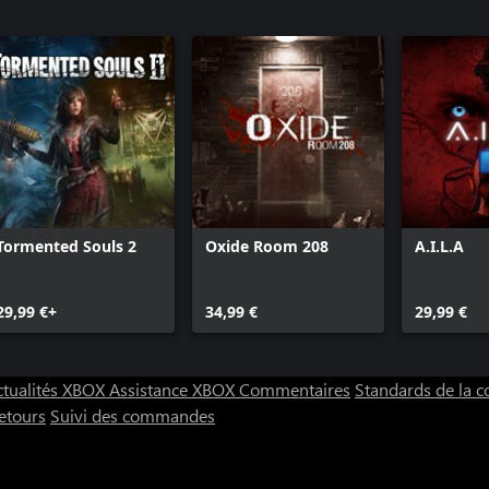
Resident Evil 4 - Arme spéciale : "Sentinel
Nine"
Resident Evil 4 - Arme spéciale : "Skull
Shaker"
Resident Evil 4 - Accessoire pour Leon :
"Lunettes de soleil sportives"
Tormented Souls 2
Oxide Room 208
A.I.L.A
29,99 €+
34,99 €
29,99 €
ctualités XBOX
Assistance XBOX
Commentaires
Standards de la
etours
Suivi des commandes