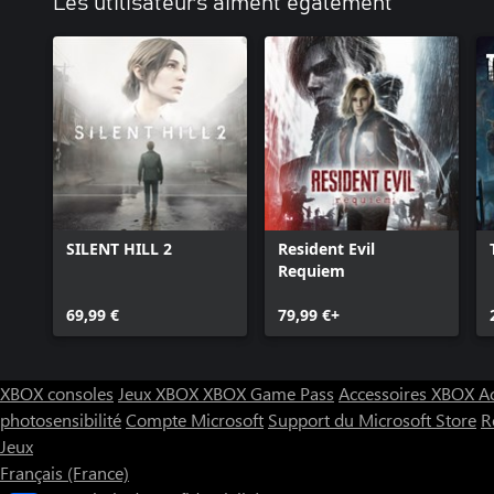
Les utilisateurs aiment également
SILENT HILL 2
Resident Evil
Requiem
69,99 €
79,99 €+
XBOX consoles
Jeux XBOX
XBOX Game Pass
Accessoires XBOX
A
photosensibilité
Compte Microsoft
Support du Microsoft Store
R
Jeux
Français (France)