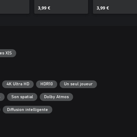
Extension
Ashley : "Alternatif
3,99 €
3,99 €
es X|S
4K Ultra HD
HDR10
Un seul joueur
s
Son spatial
Dolby Atmos
Diffusion intelligente