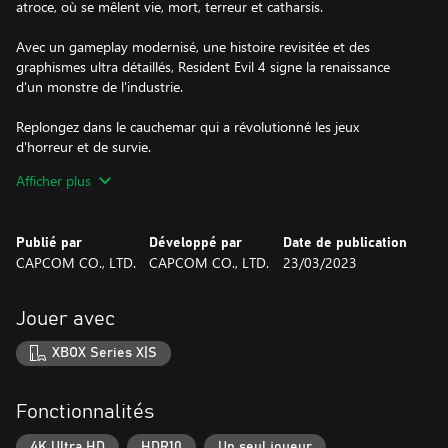
atroce, où se mêlent vie, mort, terreur et catharsis.
Avec un gameplay modernisé, une histoire revisitée et des
graphismes ultra détaillés, Resident Evil 4 signe la renaissance
d'un monstre de l'industrie.
Replongez dans le cauchemar qui a révolutionné les jeux
d'horreur et de survie.
Afficher plus
* Informations à destination des consommateurs de l’Union
européenne :
Les informations importantes applicables aux consommateurs
Publié par
Développé par
Date de publication
résidant dans l’Union européenne sont disponibles à l’adresse
CAPCOM CO., LTD.
CAPCOM CO., LTD.
23/03/2023
suivante :https://manual.capcom.com/information-for-eu-
consumers/re4/
Jouer avec
XBOX Series X|S
Fonctionnalités
4K Ultra HD
HDR10
Un seul joueur