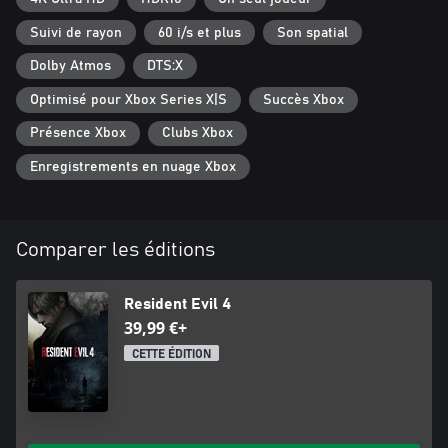
Suivi de rayon
60 i/s et plus
Son spatial
Dolby Atmos
DTS:X
Optimisé pour Xbox Series X|S
Succès Xbox
Présence Xbox
Clubs Xbox
Enregistrements en nuage Xbox
Comparer les éditions
Resident Evil 4
39,99 €+
CETTE ÉDITION