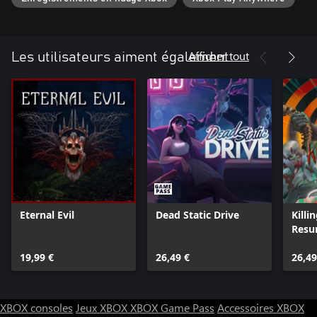
Afficher tout
Les utilisateurs aiment également
Eternal Evil
Dead Static Drive
Killi
Resu
19,99 €
26,49 €
26,49
XBOX consoles
Jeux XBOX
XBOX Game Pass
Accessoires XBOX