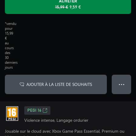
ACHETER
15,99 €
9,59 €
*vendu
pour
15,99
€
au
cours
des
30
derniers
jours
AJOUTER À LA LISTE DE SOUHAITS
● ● ●
PEGI 16
Violence intense, Langage ordurier
Jouable sur le cloud avec Xbox Game Pass Essential, Premium ou