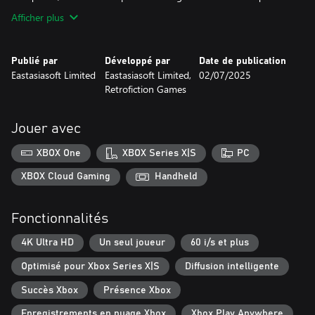
Afficher plus
Publié par
Développé par
Date de publication
Eastasiasoft Limited
Eastasiasoft Limited,
02/07/2025
Retrofiction Games
Jouer avec
XBOX One
XBOX Series X|S
PC
XBOX Cloud Gaming
Handheld
Fonctionnalités
4K Ultra HD
Un seul joueur
60 i/s et plus
Optimisé pour Xbox Series X|S
Diffusion intelligente
Succès Xbox
Présence Xbox
Enregistrements en nuage Xbox
Xbox Play Anywhere