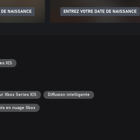
 DE NAISSANCE
ENTREZ VOTRE DATE DE NAISSANCE
es X|S
ur Xbox Series X|S
Diffusion intelligente
ts en nuage Xbox