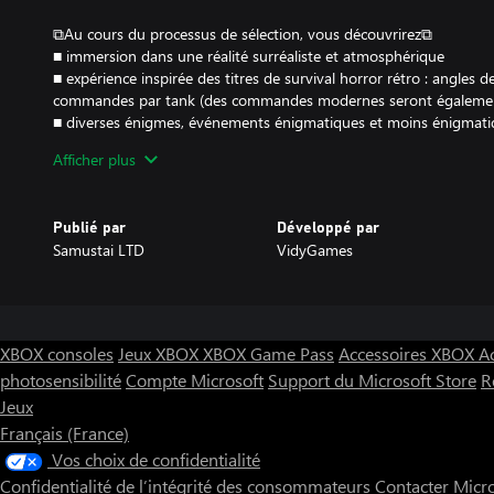
⧉Au cours du processus de sélection, vous découvrirez⧉
■ immersion dans une réalité surréaliste et atmosphérique
■ expérience inspirée des titres de survival horror rétro : angles 
commandes par tank (des commandes modernes seront également
■ diverses énigmes, événements énigmatiques et moins énigmati
■ simulation des graphismes du début des années 2000 (comme c
Afficher plus
mais aussi utilisation de post-traitements modernes pour renforcer
fantaisistes.
Publié par
Développé par
Samustai LTD
VidyGames
XBOX consoles
Jeux XBOX
XBOX Game Pass
Accessoires XBOX
A
photosensibilité
Compte Microsoft
Support du Microsoft Store
R
Jeux
Français (France)
Vos choix de confidentialité
Confidentialité de l’intégrité des consommateurs
Contacter Micr