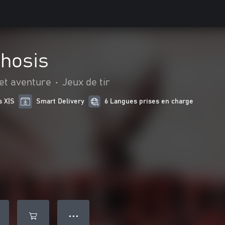
hosis
 et aventure
•
Jeux de tir
s X|S
Smart Delivery
6 Langues prises en charge
● ● ●