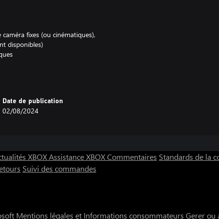
de caméra fixes (ou cinématiques),
 disponibles)
ques
eux des PS1/PS2 cross-gen),
 le look rétro avec des effets
Date de publication
02/08/2024
ctualités XBOX
Assistance XBOX
Commentaires
Standards de la
etours
Suivi des commandes
osoft
Mentions légales et Informations consommateurs
Gerer ou 