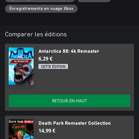
Parviendrez-vous à percer tous les secrets et à révéler la vérité ?
Ou la glace vous emportera-t-elle à jamais ?
Enregistrements en nuage Xbox
Comparer les éditions
Antarctica 88: 4k Remaster
6,29 €
CETTE ÉDITION
RETOUR EN HAUT
Death Park Remaster Collection
14,99 €