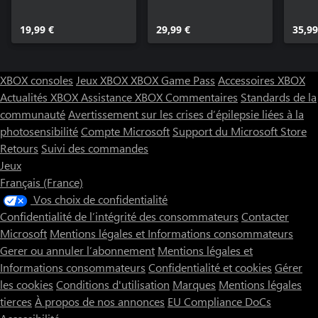
19,99 €
29,99 €
35,99
XBOX consoles
Jeux XBOX
XBOX Game Pass
Accessoires XBOX
Actualités XBOX
Assistance XBOX
Commentaires
Standards de la
communauté
Avertissement sur les crises d’épilepsie liées à la
photosensibilité
Compte Microsoft
Support du Microsoft Store
Retours
Suivi des commandes
Jeux
Français (France)
Vos choix de confidentialité
Confidentialité de l’intégrité des consommateurs
Contacter
Microsoft
Mentions légales et Informations consommateurs
Gerer ou annuler l’abonnement
Mentions légales et
Informations consommateurs
Confidentialité et cookies
Gérer
les cookies
Conditions d'utilisation
Marques
Mentions légales
tierces
À propos de nos annonces
EU Compliance DoCs