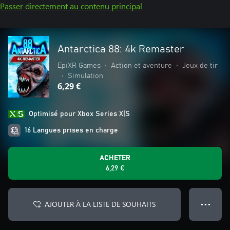
Passer directement au contenu principal
Antarctica 88: 4k Remaster
EpiXR Games
•
Action et aventure
•
Jeux de tir
•
Simulation
6,29 €
Optimisé pour Xbox Series X|S
16 Langues prises en charge
ACHETER
6,29 €
AJOUTER À LA LISTE DE SOUHAITS
● ● ●