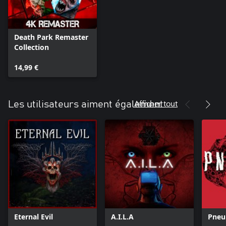
Death Park Remaster
Collection
14,99 €
Afficher tout
Les utilisateurs aiment également
Eternal Evil
A.I.L.A
Pneu