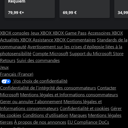
Requiem
79,99 €+
69,99 €
34,99
XBOX consoles
Jeux XBOX
XBOX Game Pass
Accessoires XBOX
Actualités XBOX
Assistance XBOX
Commentaires
Standards de la
communauté
Avertissement sur les crises d’épilepsie liées à la
photosensibilité
Compte Microsoft
Support du Microsoft Store
Retours
Suivi des commandes
Jeux
Français (France)
Vos choix de confidentialité
Confidentialité de l’intégrité des consommateurs
Contacter
Microsoft
Mentions légales et Informations consommateurs
Gerer ou annuler l’abonnement
Mentions légales et
Informations consommateurs
Confidentialité et cookies
Gérer
les cookies
Conditions d'utilisation
Marques
Mentions légales
tierces
À propos de nos annonces
EU Compliance DoCs