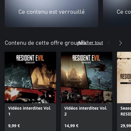
Ce contenu est verrouillé
Ce co
Afficher tout
Contenu de cette offre groupée
Vidéos interdites Vol.
Vidéos interdites Vol.
Seas
1
2
RESI
bioh
9,99 €
14,99 €
29,99