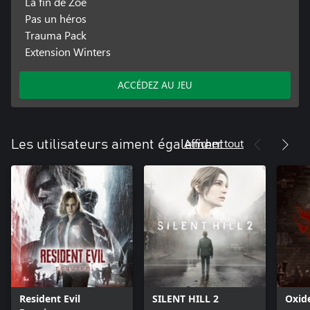
La fin de Zoe
Pas un héros
Trauma Pack
Extension Winters
ACCÉDEZ AU JEU
Afficher tout
Les utilisateurs aiment également
Resident Evil
SILENT HILL 2
Oxid