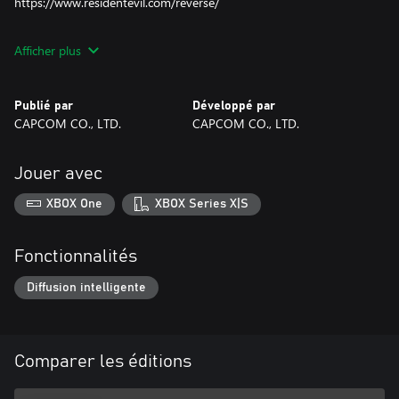
https://www.residentevil.com/reverse/
Veuillez noter que, selon le moment de votre achat de Resident
Afficher plus
Evil Village, Resident Evil Re:Verse peut déjà ne plus être
disponible, et que le titre peut devenir disponible par d'autres
moyens à l'avenir.
Publié par
Développé par
CAPCOM CO., LTD.
CAPCOM CO., LTD.
Jouer avec
XBOX One
XBOX Series X|S
Fonctionnalités
Diffusion intelligente
Comparer les éditions