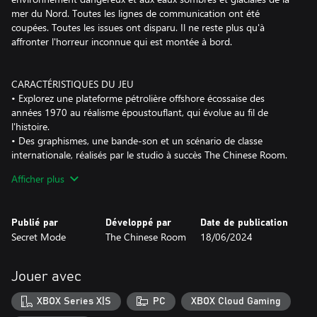
mer du Nord. Toutes les lignes de communication ont été
coupées. Toutes les issues ont disparu. Il ne reste plus qu'à
affronter l'horreur inconnue qui est montée à bord.
CARACTÉRISTIQUES DU JEU
• Explorez une plateforme pétrolière offshore écossaise des
années 1970 au réalisme époustouflant, qui évolue au fil de
l'histoire.
• Des graphismes, une bande-son et un scénario de classe
internationale, réalisés par le studio à succès The Chinese Room.
• Des doubleurs prestigieux : Alec Newman, Neve McIntosh et
Afficher plus
plus encore.
• Une bande-son envoûtante de classe internationale, signée
Jason Graves.
Publié par
Développé par
Date de publication
• Six heures de jeu terrifiant.
Secret Mode
The Chinese Room
18/06/2024
• Préparez-vous à une symphonie d'action trépidante et
effroyable.
Jouer avec
VIVEZ L'HORREUR
XBOX Series X|S
PC
XBOX Cloud Gaming
• Un scénario catastrophe immersif à bord d'une authentique