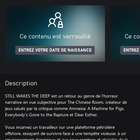
Ce contenu est verrouillé
Ce co
ENTREZ VOTRE DATE DE NAISSANCE
ENTREZ
Description
STILL WAKES THE DEEP est un retour au genre de l'horreur
narrative en vue subjective pour The Chinese Room, créateur de
jeux salués par la critique comme Amnesia: A Machine for Pigs,
Everybody's Gone to the Rapture et Dear Esther.
Vous incarnez un travailleur sur une plateforme pétrolière
offshore, essayant de survivre face à une tempête vicieuse, à un
environnement dangereux et aux eaux sombres et glaciales de la