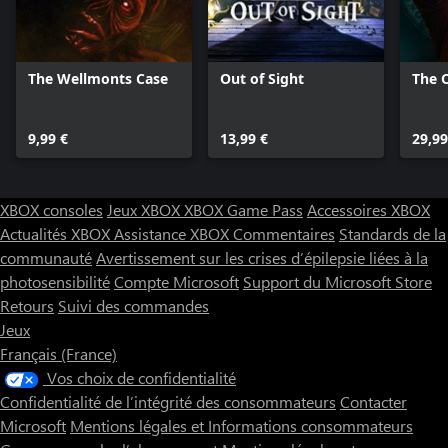
The Wellmonts Case
Out of Sight
The O
9,99 €
13,99 €
29,99
XBOX consoles
Jeux XBOX
XBOX Game Pass
Accessoires XBOX
Actualités XBOX
Assistance XBOX
Commentaires
Standards de la
communauté
Avertissement sur les crises d’épilepsie liées à la
photosensibilité
Compte Microsoft
Support du Microsoft Store
Retours
Suivi des commandes
Jeux
Français (France)
Vos choix de confidentialité
Confidentialité de l’intégrité des consommateurs
Contacter
Microsoft
Mentions légales et Informations consommateurs