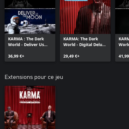
KARMA : The Dark
KARMA: The Dark
KARM
World - Deliver Us
World - Digital Deluxe
World
The Moon Bundle
Bundle
Dead
36,99 €+
29,49 €+
41,99
Extensions pour ce jeu