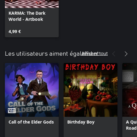
KARMA: The Dark
World - Artbook
4,99 €
Afficher tout
Les utilisateurs aiment également
Call of the Elder Gods
Birthday Boy
A Qui
Road