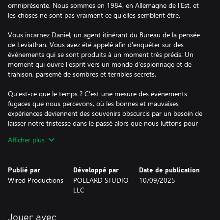
omniprésente. Nous sommes en 1984, en Allemagne de l'Est, et
les choses ne sont pas vraiment ce qu'elles semblent être.
Vous incarnez Daniel, un agent itinérant du Bureau de la pensée
de Leviathan. Vous avez été appelé afin d'enquêter sur des
événements qui se sont produits à un moment très précis. Un
moment qui ouvre l'esprit vers un monde d'espionnage et de
trahison, parsemé de sombres et terribles secrets.
Qu'est-ce que le temps ? C'est une mesure des événements
fugaces que nous percevons, où les bonnes et mauvaises
expériences deviennent des souvenirs obscurcis par un besoin de
laisser notre tristesse dans le passé alors que nous luttons pour
conserver nos moments les plus précieux, qui se transforment en
Afficher plus
nostalgie.
Parfois, il n'y a pas le temps pour le temps.
Publié par
Développé par
Date de publication
Wired Productions
POLLARD STUDIO
10/09/2025
Mais que se passe-t-il lorsqu'il existe un moyen de voir ces
LLC
souvenirs ? Un moyen de revenir dans le passé, de vivre les
périodes piégées dans les recoins de nos esprits et de ramener
ces instants fugaces dans le présent ? Et que se passe-t-il
Jouer avec