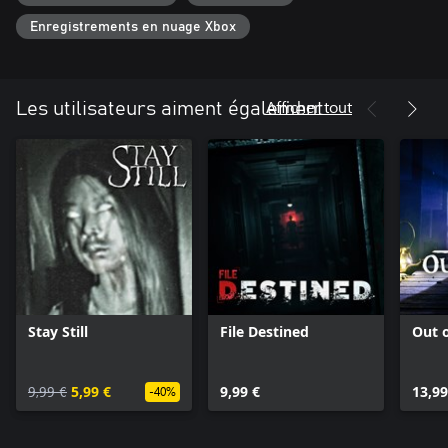
Enregistrements en nuage Xbox
Afficher tout
Les utilisateurs aiment également
Stay Still
File Destined
Out o
9,99 €
5,99 €
9,99 €
13,99
-40%