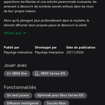
apparitions terrifiantes et une activité paranormale croissante, les
amenant à découvrir de sombres secrets enfouis dans les murs
de leur propre maison.
Alors qu'ils plongent plus profondément dans le mystère, ils
doivent affronter leurs propres peurs et découvrir la vérité
derrière la malédiction avant qu'elle ne les consume tous. Vont-ils
Afficher plus
se libérer de l'emprise du passé, ou deviendront-ils de simples
échos dans les couloirs hantés de leur propre histoire ?
Publié par
Développé par
Date de publication
*En tant qu'enquêteur paranormal, la résidence Thornval est à
Playstige Interactive
Playstige Interactive
29/11/2024
votre disposition. Placez votre équipement d'enregistrement de
caméra à des endroits stratégiques autour de la maison déserte.
*Utilisez votre configuration de caméra à l'arrière de votre
Jouer avec
camionnette pour surveiller les flux de caméra, observer et
enquêter sur tout événement fantomatique.
XBOX One
XBOX Series X|S
*Utilisez votre boîte à esprits pour déterrer les mystères horribles
dans les donjons cryptiques sous la résidence Thornval.
Fonctionnalités
Un seul joueur
Optimisé pour Xbox Series X|S
Diffusion intelligente
Succès Xbox