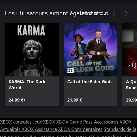
Afficher tout
Les utilisateurs aiment également
KARMA: The Dark
Call of the Elder Gods
A Qui
World
Road
24,99 €+
21,99 €
29,99
XBOX consoles
Jeux XBOX
XBOX Game Pass
Accessoires XBOX
Actualités XBOX
Assistance XBOX
Commentaires
Standards de la
communauté
Avertissement sur les crises d’épilepsie liées à la