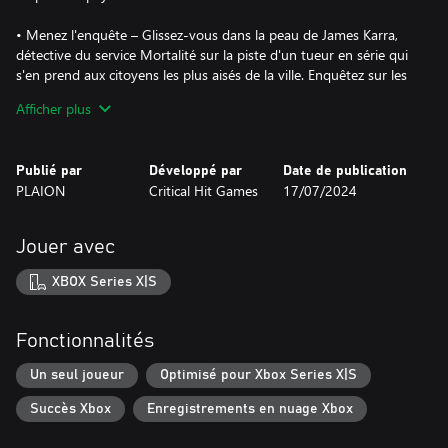
• Menez l'enquête – Glissez-vous dans la peau de James Karra,
détective du service Mortalité sur la piste d'un tueur en série qui
s'en prend aux citoyens les plus aisés de la ville. Enquêtez sur les
scènes de crime à l'aide de technologies avancées qui manipulent
Afficher plus
le temps pour reconstituer les circonstances de chaque meurtre,
réunir un faisceau d'indices et découvrir l'horrible vérité derrière
les meurtres.
Publié par
Développé par
Date de publication
PLAION
Critical Hit Games
17/07/2024
• Un film noir immersif – Ce polar interactif profond et inédit
vous plongera au sein d'un vertigineux avenir dystopien. Dans un
monde où la mort n'est plus qu'un souvenir, où la moralité est
Jouer avec
sacrifiée sur l'autel de l'immortalité, le détective endurci que vous
êtes devra louvoyer entre bien et mal pour espérer s'en tirer.
XBOX Series X|S
• Une aventure narrative époustouflante – Nobody Wants to Die
exploite la puissance de l'Unreal Engine 5 pour repousser les
Fonctionnalités
frontières de l'aventure narrative, en associant des graphismes
photoréalistes à un scénario mémorable.
Un seul joueur
Optimisé pour Xbox Series X|S
Succès Xbox
Enregistrements en nuage Xbox