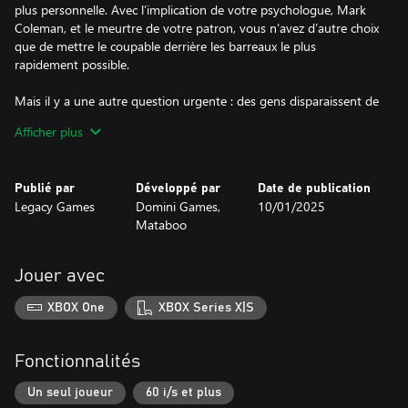
plus personnelle. Avec l’implication de votre psychologue, Mark
Coleman, et le meurtre de votre patron, vous n’avez d’autre choix
que de mettre le coupable derrière les barreaux le plus
rapidement possible.
Mais il y a une autre question urgente : des gens disparaissent de
leurs voitures. Puis, le journaliste Noah Hall, célèbre pour avoir
Afficher plus
couvert les meurtres en série de la jacinthe rouge, est également
assassiné… Comment tout cela est-il lié ?
Publié par
Développé par
Date de publication
Pouvez-vous arrêter cette vague de crimes ? Êtes-vous prêt à
Legacy Games
Domini Games,
10/01/2025
appliquer votre brillant esprit de détective pour y parvenir ?
Mataboo
Jouer avec
XBOX One
XBOX Series X|S
Fonctionnalités
Un seul joueur
60 i/s et plus