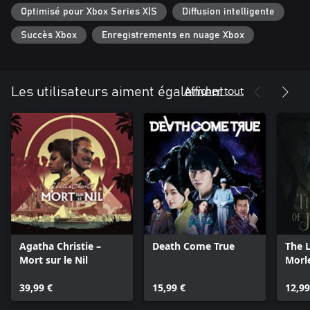
Optimisé pour Xbox Series X|S
Diffusion intelligente
Succès Xbox
Enregistrements en nuage Xbox
Afficher tout
Les utilisateurs aiment également
Agatha Christie –
Death Come True
The L
Mort sur le Nil
Morl
39,99 €
15,99 €
12,99