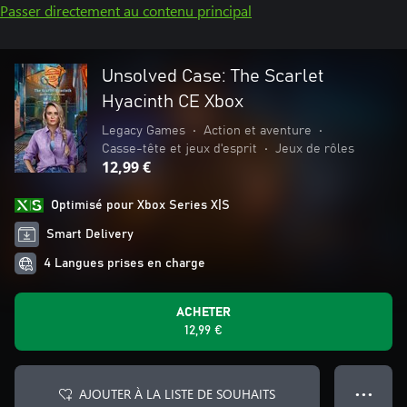
Passer directement au contenu principal
Unsolved Case: The Scarlet
Hyacinth CE Xbox
Legacy Games
•
Action et aventure
•
Casse-tête et jeux d'esprit
•
Jeux de rôles
12,99 €
Optimisé pour Xbox Series X|S
Smart Delivery
4 Langues prises en charge
ACHETER
12,99 €
AJOUTER À LA LISTE DE SOUHAITS
● ● ●