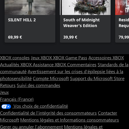
SILENT HILL 2
South of Midnight
Resid
Weaver's Edition
Requ
69,99 €
39,99 €
79,99
XBOX consoles
Jeux XBOX
XBOX Game Pass
Accessoires XBOX
Actualités XBOX
Assistance XBOX
Commentaires
Standards de la
communauté
Avertissement sur les crises d’épilepsie liées à la
photosensibilité
Compte Microsoft
Support du Microsoft Store
Retours
Suivi des commandes
Jeux
Français (France)
Vos choix de confidentialité
Confidentialité de l’intégrité des consommateurs
Contacter
Microsoft
Mentions légales et Informations consommateurs
Gerer ou annuler l’abonnement
Mentions légales et