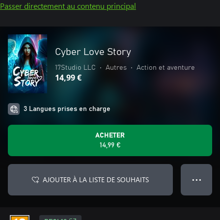
Passer directement au contenu principal
Cyber Love Story
17Studio LLC
•
Autres
•
Action et aventure
14,99 €
3 Langues prises en charge
ACHETER
14,99 €
AJOUTER À LA LISTE DE SOUHAITS
● ● ●