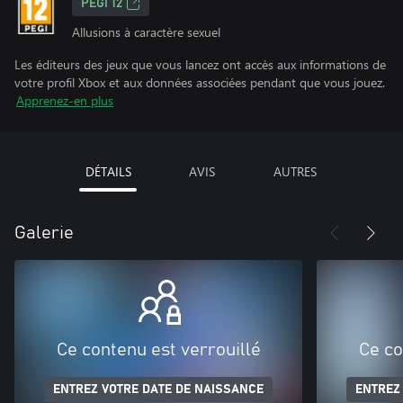
PEGI 12
Allusions à caractère sexuel
Les éditeurs des jeux que vous lancez ont accès aux informations de
votre profil Xbox et aux données associées pendant que vous jouez.
Apprenez-en plus
DÉTAILS
AVIS
AUTRES
Galerie
Ce contenu est verrouillé
Ce co
ENTREZ VOTRE DATE DE NAISSANCE
ENTREZ