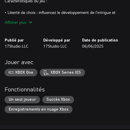
Caractéristiques du jeu :
• Liberté de choix : influencez le développement de l'intrigue et
les relations avec les personnages.
Afficher plus
• Changement d'image : choisissez les tenues et modifiez
l'apparence du personnage principal.
• Histoire fascinante : plongez dans un monde de secrets,
Publié par
Développé par
Date de publication
d'intrigues et de rebondissements inattendus.
17Studio LLC
17Studio LLC
06/06/2025
• Musique d'ambiance : une bande-son unique pour une
immersion totale.
• Graphismes colorés – illustrations élégantes dessinées à la main.
Jouer avec
XBOX One
XBOX Series X|S
Fonctionnalités
Un seul joueur
Succès Xbox
Enregistrements en nuage Xbox