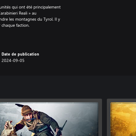
unités qui ont été principalement
Carabinieri Reali » au
dre les montagnes du Tyrol. Il y
 chaque faction.
ts portés par les unités en hiver
 apprécient le camouflage blanc
urds manteaux. Il y a cinq
Date de publication
ur chaque faction.
2024-09-05