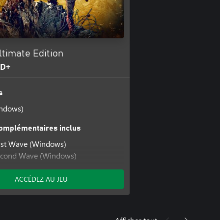
ltimate Edition
AD+
s
indows)
omplémentaires inclus
irst Wave (Windows)
Second Wave (Windows)
hird Wave (Windows)
ACCÉDEZ AU JEU