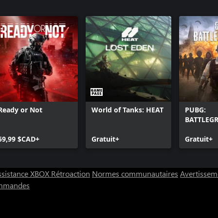
Ready or Not
World of Tanks: HEAT
PUBG:
BATTLEG
59,99 $CAD+
Gratuit+
Gratuit+
ssistance XBOX
Rétroaction
Normes communautaires
Avertisseme
ommandes