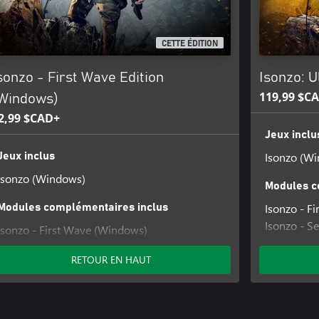
CETTE ÉDITION
sonzo - First Wave Edition
Isonzo: U
119,99 $C
Windows)
2,99 $CAD+
Jeux inclu
Isonzo (W
Jeux inclus
Isonzo (Windows)
Modules c
Isonzo - F
Modules complémentaires inclus
Isonzo - 
Isonzo - First Wave (Windows)
Isonzo - T
RETOUR EN HAUT