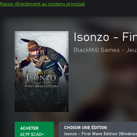
Passer directement au contenu principal
Isonzo - Fi
BlackMill Games
•
Jeux
CHOISIR UNE ÉDITION
ACHETER
Isonzo - First Wave Edition (Window
62,99 $CAD+