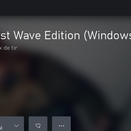
rst Wave Edition (Window
 de tir
● ● ●
s)