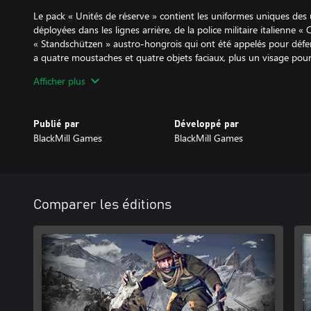
Le pack « Unités de réserve » contient les uniformes uniques des 
déployées dans les lignes arrière, de la police militaire italienne « 
« Standschützen » austro-hongrois qui ont été appelés pour défen
a quatre moustaches et quatre objets faciaux, plus un visage pour
Afficher plus
Le pack « Unités Alpine » contient des uniformes et des équipemen
ainsi qu'une gamme de barbes rugueuses ! Les troupes italiennes
d'hiver, tandis que les Austro-Hongrois se boutonnent avec de lo
Publié par
Développé par
moustaches et barbes, avec trois objets faciaux, plus un visage po
BlackMill Games
BlackMill Games
Comparer les éditions