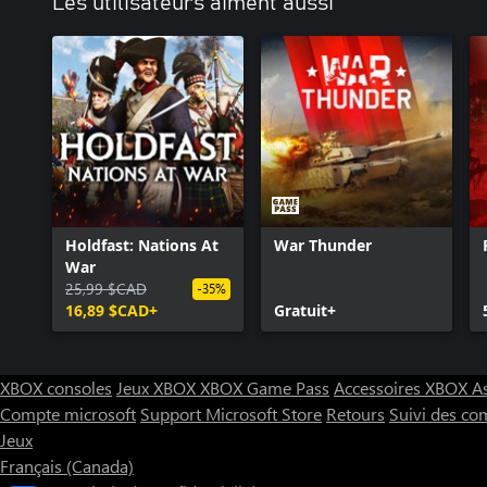
Les utilisateurs aiment aussi
Holdfast: Nations At
War Thunder
War
25,99 $CAD
-35%
16,89 $CAD+
Gratuit+
XBOX consoles
Jeux XBOX
XBOX Game Pass
Accessoires XBOX
A
Compte microsoft
Support Microsoft Store
Retours
Suivi des c
Jeux
Français (Canada)