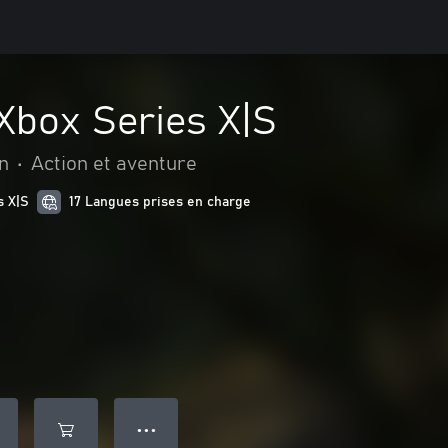
Xbox Series X|S
n
•
Action et aventure
s X|S
17 Langues prises en charge
● ● ●