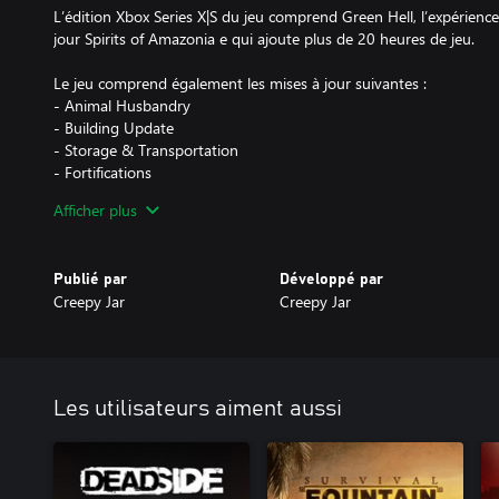
L’édition Xbox Series X|S du jeu comprend Green Hell, l’expérience
jour Spirits of Amazonia e qui ajoute plus de 20 heures de jeu.
Le jeu comprend également les mises à jour suivantes :
- Animal Husbandry
- Building Update
- Storage & Transportation
- Fortifications
- Flamekeeper
Afficher plus
La version Xbox Series X|S du jeu n’est pas compatible avec la ve
différences dans le contenu du jeu et dans les fonctionnalités en l
Publié par
Développé par
Creepy Jar
Creepy Jar
Les utilisateurs aiment aussi