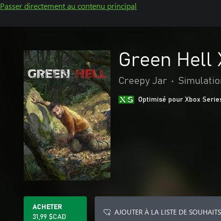
Passer directement au contenu principal
Green Hell 
Creepy Jar
•
Simulatio
Optimisé pour Xbox Serie
ACHETER
AJOUTER À LA LISTE DE SOUHAITS
31,99 $CAD