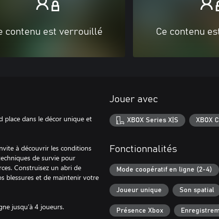
e contenu est verrouillé
Ce contenu est
Jouer avec
d place dans le décor unique et
XBOX Series X|S
XBOX C
vite à découvrir les conditions
Fonctionnalités
 techniques de survie pour
rces. Construisez un abri de
Mode coopératif en ligne (2-4)
os blessures et de maintenir votre
Joueur unique
Son spatial
ne jusqu’à 4 joueurs.
Présence Xbox
Enregistre