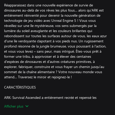
Réapparaissez dans une nouvelle expérience de survie de
dinosaures au-delà de vos rêves les plus fous… alors qu'ARK est
entièrement réinventé pour devenir la nouvelle génération de
technologie de jeu vidéo avec Unreal Engine 5 ! Vous vous
réveillez sur une île mystérieuse, vos sens submergés par la
lumière du soleil aveuglante et les couleurs brillantes qui
rebondissent sur toutes les surfaces autour de vous, les eaux azur
d'une île verdoyante clapotant à vos pieds nus. Un rugissement
profond résonne de la jungle brumeuse, vous poussant à l'action,
et vous vous levez – sans peur, mais intrigué. Êtes-vous prêt à
former une tribu, à apprivoiser et à élever des centaines
d'espèces de dinosaures et d'autres créatures primitives, à
explorer, fabriquer, construire et vous frayer un chemin jusqu'au
sommet de la chaîne alimentaire ? Votre nouveau monde vous
attend… Traversez le miroir et rejoignez-le !
CARACTÉRISTIQUES
ARK: Survival Ascended a entièrement recréé et repensé les
illustrations et les mondes d'ARK pour tirer parti de la dernière
Afficher plus
technologie de jeu vidéo, Unreal Engine 5, en utilisant des
fonctionnalités graphiques haut de gamme telles que l'éclairage