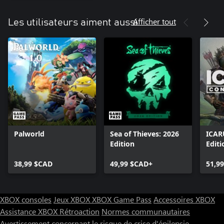
Afficher tout
Les utilisateurs aiment aussi
Palworld
Sea of Thieves: 2026
ICAR
Edition
Editi
38,99 $CAD
49,99 $CAD+
51,9
XBOX consoles
Jeux XBOX
XBOX Game Pass
Accessoires XBOX
Assistance XBOX
Rétroaction
Normes communautaires
Avertissement concernant le risque de crise d'épilepsie