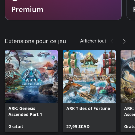
Premium
Afficher tout
Extensions pour ce jeu
ARK: Genesis
ARK Tides of Fortune
ARK:
Ascended Part 1
Asce
Gratuit
27,99 $CAD
Gratu