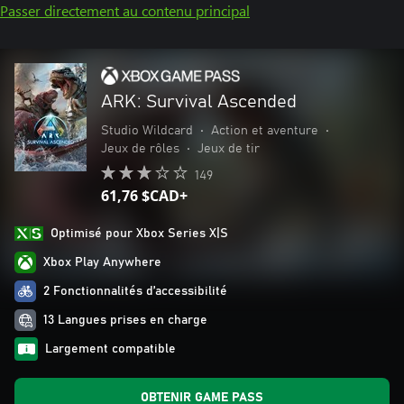
Passer directement au contenu principal
ARK: Survival Ascended
Studio Wildcard
•
Action et aventure
•
Jeux de rôles
•
Jeux de tir
149
61,76 $CAD+
Optimisé pour Xbox Series X|S
Xbox Play Anywhere
2 Fonctionnalités d’accessibilité
13 Langues prises en charge
Largement compatible
OBTENIR GAME PASS