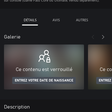
sur console (Game Pass Core ou Ultimate, vendu séparément).
DÉTAILS
AVIS
AUTRES
Galerie
Ce contenu est verrouillé
Ce co
ENTREZ VOTRE DATE DE NAISSANCE
ENTREZ
Description