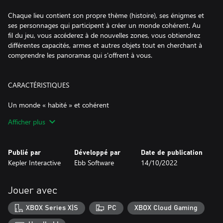
Chaque lieu contient son propre thème (histoire), ses énigmes et
ses personnages qui participent à créer un monde cohérent. Au
fil du jeu, vous accéderez à de nouvelles zones, vous obtiendrez
différentes capacités, armes et autres objets tout en cherchant à
comprendre les panoramas qui s'offrent à vous.
CARACTÉRISTIQUES
Un monde « habité » et cohérent
Scorn se déroule dans un monde ouvert avec différentes régions
Afficher plus
interconnectées. Chacune constitue un dédale de salles et de
chemins à découvrir. Toute la narration est intégrée dans le jeu,
sans la moindre cinématique pour vous sortir de ce monde
Publié par
Développé par
Date de publication
organique et sinistre dans lequel vous vous trouvez. Pour autant,
Kepler Interactive
Ebb Software
14/10/2022
ouvrez l'œil : le jeu ne vous prend pas par la main et vous
pourriez bien passer à côté d'un détail crucial durant vos voyages
malsains.
Jouer avec
Une conscience corporelle totale
XBOX Series X|S
PC
XBOX Cloud Gaming
Le jeu vous donne conscience de votre corps et de vos