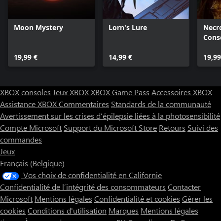
Moon Mystery
Lorn's Lure
Necro
Cons
19,99 €
14,99 €
19,99
XBOX consoles
Jeux XBOX
XBOX Game Pass
Accessoires XBOX
Assistance XBOX
Commentaires
Standards de la communauté
Avertissement sur les crises d’épilepsie liées à la photosensibilité
Compte Microsoft
Support du Microsoft Store
Retours
Suivi des
commandes
Jeux
Français (Belgique)
Vos choix de confidentialité en Californie
Confidentialité de l’intégrité des consommateurs
Contacter
Microsoft
Mentions légales
Confidentialité et cookies
Gérer les
cookies
Conditions d'utilisation
Marques
Mentions légales