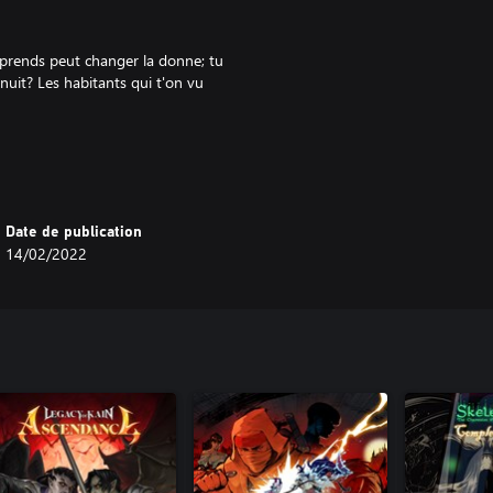
 prends peut changer la donne; tu
 nuit? Les habitants qui t'on vu
ses, dépense tout tes sous pour
e pouvoir écraser encore plus de
Date de publication
14/02/2022
r les bons! Tout au long de ton
 quêtes secondaires, ou pas, selon
 avant que d'autres innocents
toi qui puisse enfin mettre fin à
oire après tout.