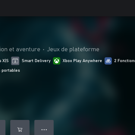
ion et aventure
•
Jeux de plateforme
s X|S
Smart Delivery
Xbox Play Anywhere
2 Fonctionn
 portables
● ● ●