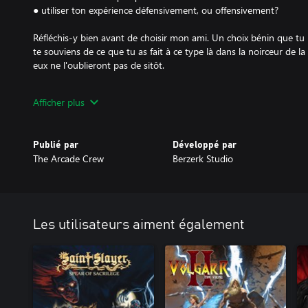
● utiliser ton expérience défensivement, ou offensivement?
Réfléchis-y bien avant de choisir mon ami. Un choix bénin que tu
te souviens de ce que tu as fait à ce type là dans la noirceur de la
eux ne l'oublieront pas de sitôt.
CONSEQUENCES ASSUMES
Afficher plus
Écrase autant de monstres que tu le peux pour gagner des riches
améliorer tes armes et armures, apprend de nouveaux sorts afin d
Publié par
Développé par
monstres!
The Arcade Crew
Berzerk Studio
Mais ce n'est pas tout d'écraser des visages, faut-il encore écrase
aventure les divers personnages que tu rencontres t'offriront des
tes décisions du passé,
Les utilisateurs aiment également
Alors, prend d'assaut les sinistres châteaux qui tourmentent Upel
succombent à cette mystérieuse malédiction. Au final, il n'y a que 
leur règne de terreur, d'une manière ou d'une autre; c'est ton hist
MISE À JOUR DEUX OR DIE