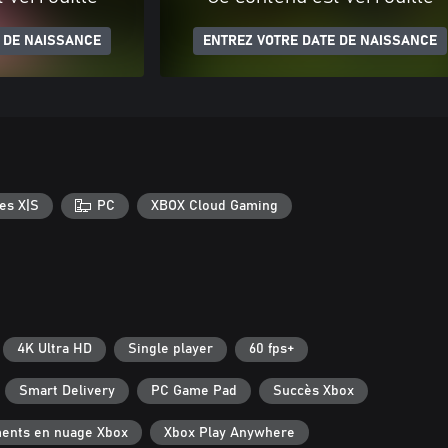
 DE NAISSANCE
ENTREZ VOTRE DATE DE NAISSANCE
es X|S
PC
XBOX Cloud Gaming
4K Ultra HD
Single player
60 fps+
Smart Delivery
PC Game Pad
Succès Xbox
ments en nuage Xbox
Xbox Play Anywhere