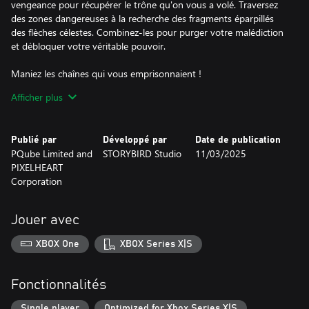
vengeance pour récupérer le trône qu'on vous a volé. Traversez
des zones dangereuses à la recherche des fragments éparpillés
des flèches célestes. Combinez-les pour purger votre malédiction
et débloquer votre véritable pouvoir.
Maniez les chaînes qui vous emprisonnaient !
Utilisez votre nouvelle force en maniant les chaînes qui vous
Afficher plus
retenaient prisonnier au fond des cryptes. Maîtriser cette arme
puissante pour repousser, frapper et éviscérer tous ceux qui se
trouveront sur votre chemin. Utilisez vos chaînes pour vous
Publié par
Développé par
Date de publication
déplacer en les attachant à des anneaux afin d'atteindre de
PQube Limited and
STORYBIRD Studio
11/03/2025
nouvelles zones en vous propulsant au-dessus des précipices.
PIXELHEART
Corporation
Découvrez des zones cachées & récupérez les trésors de votre
royaume
Explorez tous les recoins de votre royaume en ruine, découvrez
Jouer avec
des zones cachées et des passages secrets remplis de précieux
trésors. Obtenez de nouvelles capacités et améliorations sur
XBOX One
XBOX Series X|S
votre chemin afin de vous préparer aux épreuves qui vous
attendent.
Fonctionnalités
Collectez des cristaux & des objets pour renforcer votre pouvoir !
Trouvez des cristaux de pouvoir et maîtriser leur essence pour
Single player
Optimized for Xbox Series X|S