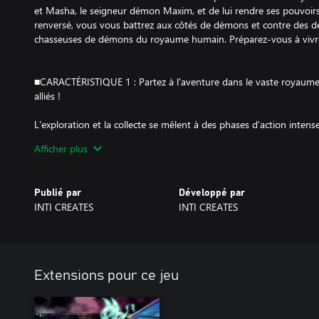
et Masha, le seigneur démon Maxim, et de lui rendre ses pouvoir
renversé, vous vous battrez aux côtés de démons et contre des d
chasseuses de démons du royaume humain. Préparez-vous à vivre
■CARACTÉRISTIQUE 1 : Partez à l'aventure dans le vaste royaume
alliés !
L'exploration et la collecte se mêlent à des phases d'action intens
« metroidvania » d'action-aventure accompli.
Afficher plus
D'innombrables combos et possibilités vous attendent alors que 
démons avec deux personnages améliorables.
Publié par
Développé par
Cherchez des passages cachés et des trappes, et résolvez des én
INTI CREATES
INTI CREATES
démons pour collecter les os éparpillés du seigneur des démons,
Les armes secondaires et capacités que vous débloquez pour les 
ouvriront de nouvelles voies et stratégies ; vous devrez donc essay
disposition !
Extensions pour ce jeu
De plus, chaque vassal de Maxim que vous trouverez et ferez revi
base, le château du seigneur des démons, ce qui vous donnera acc
supplémentaires.