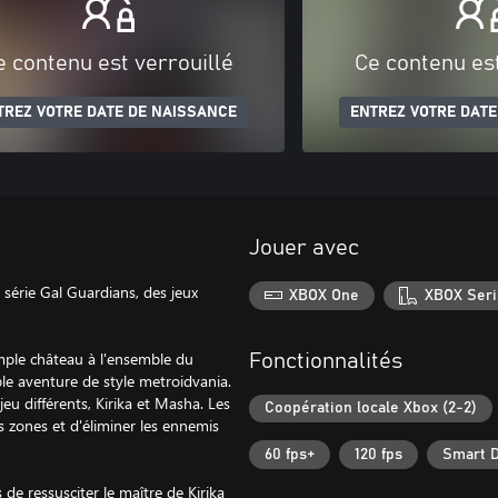
e contenu est verrouillé
Ce contenu est
TREZ VOTRE DATE DE NAISSANCE
ENTREZ VOTRE DATE
Jouer avec
 série Gal Guardians, des jeux
XBOX One
XBOX Seri
mple château à l'ensemble du
Fonctionnalités
le aventure de style metroidvania.
eu différents, Kirika et Masha. Les
Coopération locale Xbox (2-2)
es zones et d'éliminer les ennemis
60 fps+
120 fps
Smart D
de ressusciter le maître de Kirika