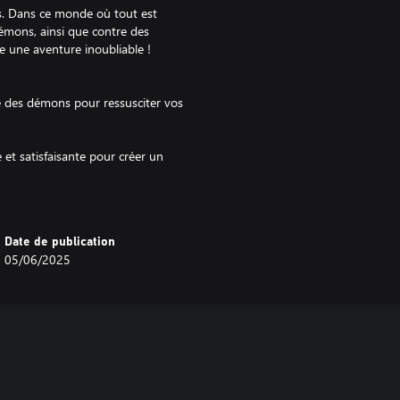
s. Dans ce monde où tout est
émons, ainsi que contre des
 une aventure inoubliable !
 des démons pour ressusciter vos
e et satisfaisante pour créer un
vous explorez le royaume des
Date de publication
igmes dans le royaume des
05/06/2025
 Maxim.
héroïnes Kirika et Masha vous
er tous les outils à votre
vre vous aidera à renforcer votre
ès à des fonctions d'assistance