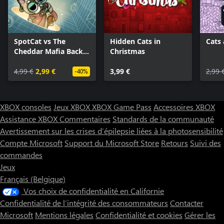
SpotCat vs The
Hidden Cats in
Cats 
Cheddar Mafia Back
Christmas
To Past
4,99 €
2,99 €
3,99 €
2,99 
-40%
XBOX consoles
Jeux XBOX
XBOX Game Pass
Accessoires XBOX
Assistance XBOX
Commentaires
Standards de la communauté
Avertissement sur les crises d’épilepsie liées à la photosensibilité
Compte Microsoft
Support du Microsoft Store
Retours
Suivi des
commandes
Jeux
Français (Belgique)
Vos choix de confidentialité en Californie
Confidentialité de l’intégrité des consommateurs
Contacter
Microsoft
Mentions légales
Confidentialité et cookies
Gérer les