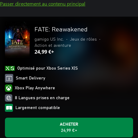
Passer directement au contenu principal
FATE: Reawakened
gamigo US Inc.
•
Jeux de rôles
•
Action et aventure
24,99 €+
Optimisé pour Xbox Series X|S
Smart Delivery
Xbox Play Anywhere
8 Langues prises en charge
Largement compatible
ACHETER
24,99 €+