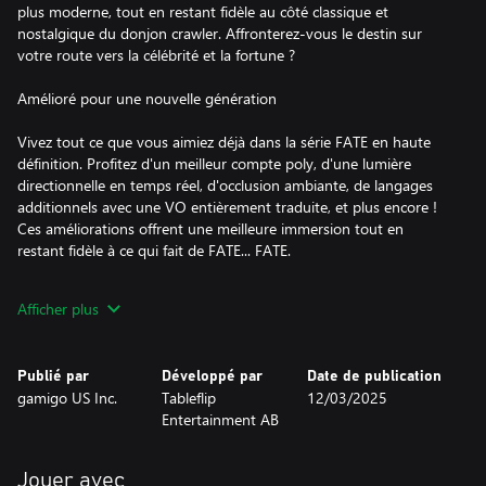
plus moderne, tout en restant fidèle au côté classique et
nostalgique du donjon crawler. Affronterez-vous le destin sur
votre route vers la célébrité et la fortune ?
Amélioré pour une nouvelle génération
Vivez tout ce que vous aimiez déjà dans la série FATE en haute
définition. Profitez d'un meilleur compte poly, d'une lumière
directionnelle en temps réel, d'occlusion ambiante, de langages
additionnels avec une VO entièrement traduite, et plus encore !
Ces améliorations offrent une meilleure immersion tout en
restant fidèle à ce qui fait de FATE... FATE.
Les 4 jeux, Meilleurs que dans vos souvenirs
Afficher plus
Jouez (ou rejouez) aux 4 jeux FATE dans toute leur superbe. FATE,
FATE : Undiscovered Realms, FATE : The Traitor Soul, et FATE :
Publié par
Développé par
Date de publication
The Cursed King sont tous inclus dans ce lot. Peu importe votre
gamigo US Inc.
Tableflip
12/03/2025
jeu préféré, vous pourrez replonger dans tous les donjons et
Entertainment AB
définir votre FATE !
Des parties uniques générées procéduralement
Jouer avec