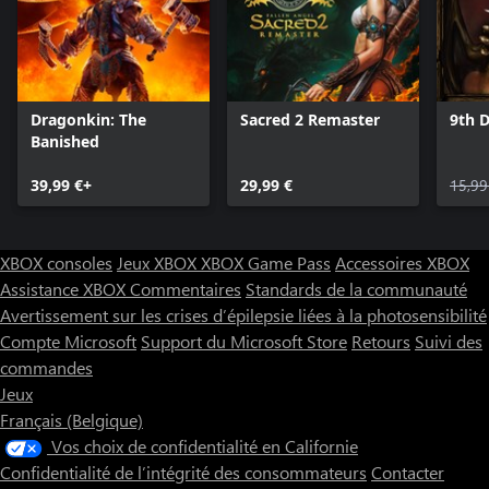
Dragonkin: The
Sacred 2 Remaster
9th 
Banished
39,99 €+
29,99 €
15,99
XBOX consoles
Jeux XBOX
XBOX Game Pass
Accessoires XBOX
Assistance XBOX
Commentaires
Standards de la communauté
Avertissement sur les crises d’épilepsie liées à la photosensibilité
Compte Microsoft
Support du Microsoft Store
Retours
Suivi des
commandes
Jeux
Français (Belgique)
Vos choix de confidentialité en Californie
Confidentialité de l’intégrité des consommateurs
Contacter