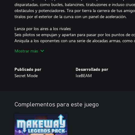
disparatadas, como bucles, balancines, tirabuzones e incluso cruc
obstáculos y potenciadores. Tira por tierra la carrera de tus ami
tíralos por el exterior de la curva con un panel de aceleración.
Lanza por los aires a los rivales
Seis pilotos se empujan y apartan para pasar por los puntos de con
Aniquila a los oponentes con una serie de alocadas armas, como 
bobinas Tesla, pero mucho ojo: cada punto de control sirve de pu
Mostrar más
es un plato que se sirve frío con un martillo gigante o una escopet
Sigue adelante
Publicado por
Desarrollado por
¡La cosa no acaba en la línea de meta! Añade más tramos de pis
Secret Mode
IceBEAM
crear circuitos de dimensiones monstruosas y consigue puntos de
para llevarte a casa el trofeo.
Aumenta tu colección
Desbloquea nuevos tramos de pista y peligros para crear diseños 
Complementos para este juego
Añade nuevos vehículos a tu garaje para acelerar hasta la victoria 
Características clave
• Tramos de pista exclusivos para mezclar y combinar, y peligros 
circuitos prácticamente interminables.