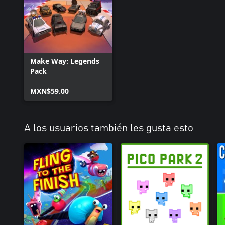
• Lucha por conseguir armas y potenciadores, y así sacar ventaja.
• Desbloquea nuevos tramos de pista y vehículos para disputar ca
• Pueden participar hasta seis jugadores, en la misma pantalla o 
plataformas.
• Activa o desactiva las trampas y los quitamiedos para facilitar (
tramos sinuosos con conjuntos de reglas totalmente personalizab
Make Way: Legends
Pack
MXN$59.00
A los usuarios también les gusta esto