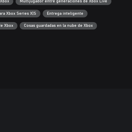
 Xbox
Multijugador entre generaciones de Xbox Live
ara Xbox Series X|S
Entrega inteligente
de Xbox
Cosas guardadas en la nube de Xbox