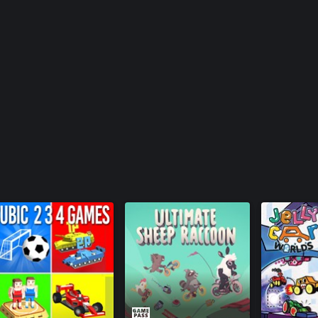
rreras más chifladas.
bien online en multijugador entre
o complicar) la conducción en los
les.