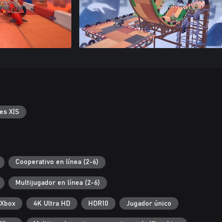
es X|S
Cooperativo en línea (2-6)
Multijugador en línea (2-6)
 Xbox
4K Ultra HD
HDR10
Jugador único