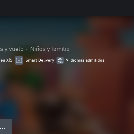
s y vuelo
•
Niños y familia
ies X|S
Smart Delivery
9 idiomas admitidos
● ● ●