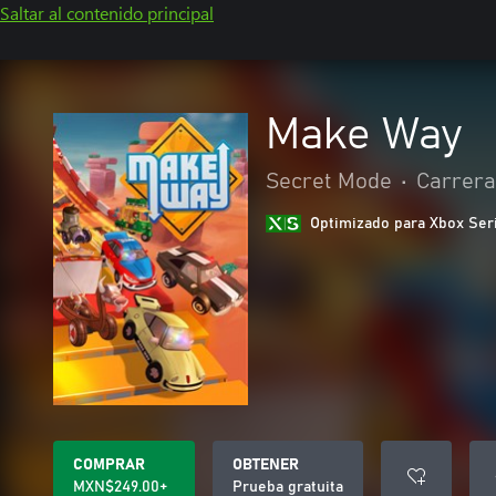
Saltar al contenido principal
Make Way
Secret Mode
•
Carrera
Optimizado para Xbox Ser
COMPRAR
OBTENER
MXN$249.00+
Prueba gratuita