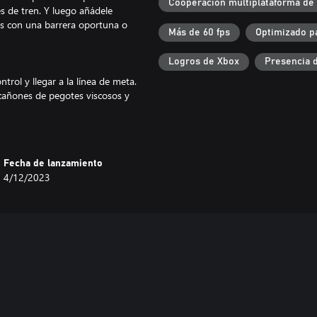
Cooperación multiplataforma de
es de tren. Y luego añádele
gos con una barrera oportuna o
Más de 60 fps
Optimizado p
Logros de Xbox
Presencia 
trol y llegar a la línea de meta.
cañones de pegotes viscosos y
nto de reaparición y la venganza
a sobre el techo...
Fecha de lanzamiento
ta después de cada ronda para
4/12/2023
 bonificación por tu rendimiento
de circuitos más peligrosos.
con estilo.
para crear configuraciones de