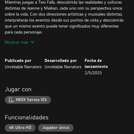
Mientras juegas a Two Falls, descubrirás las realidades y culturas
distintas de Jeanne y Maikan, cada uno con su perspectiva única
sobre la vida. Con dos direcciones artísticas y musicales distintas,
interpretarás los eventos desde sus puntos de vista y descubrirás
que un mismo evento puede tener significados muy diferentes
para cada personaje.
Mostrar más
Aunque la historia de Two Falls sigue un camino lineal, tus
decisiones y acciones dentro del juego impactarán en cómo
Jeanne y Maikan evolucionan a lo largo de su viaje. A medida que
Publicado por
Desarrollado por
Fecha de
enfrentan la conmoción de su mundo familiar, sentirás sus luchas
Unreliable Narrators
Unreliable Narrators
lanzamiento
y triunfos en una experiencia profundamente inmersiva.
2/5/2025
Jugar con
XBOX Series X|S
Funcionalidades
4K Ultra HD
Jugador único