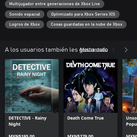
Multijugador entre generaciones de Xbox Live
Sonido espacial
Optimizado para Xbox Series X|S
Logros de Xbox
Cosas guardadas en la nube de Xbox
Mostrar todo
A los usuarios también les gusta esto
DETECTIVE - Rainy
Death Come True
Unsol
Night
Popu
MXN$195.00
MXN$279.00
MXN$