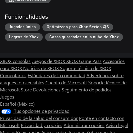
Funcionalidades
Jugador único
Optimizado para Xbox Series X|S
Logros de Xbox
Cosas guardadas en la nube de Xbox
XBOX consolas
Juegos de XBOX
XBOX Game Pass
Accesorios
para XBOX
Noticias de XBOX
Soporte técnico de XBOX
Comentarios
Estándares de la comunidad
Advertencia sobre
ataques fotosensibles
Cuenta de Microsoft
Soporte técnico de
Microsoft Store
Devoluciones
Seguimiento de pedidos
Juegos
Español (México)
Tus opciones de privacidad
Privacidad de la salud del consumidor
Ponte en contacto con
Microsoft
Privacidad y cookies
Administrar cookies
Aviso legal
Marcas Registradas
Avisos sobre terceros
Sobre nuestra