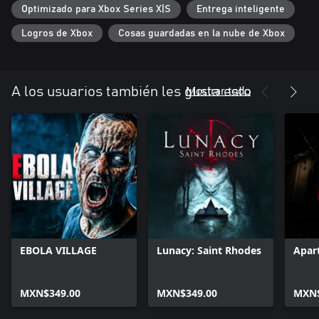
Optimizado para Xbox Series X|S
Entrega inteligente
Logros de Xbox
Cosas guardadas en la nube de Xbox
Mostrar todo
A los usuarios también les gusta esto
EBOLA VILLAGE
Lunacy: Saint Rhodes
Apar
MXN$349.00
MXN$349.00
MXN$