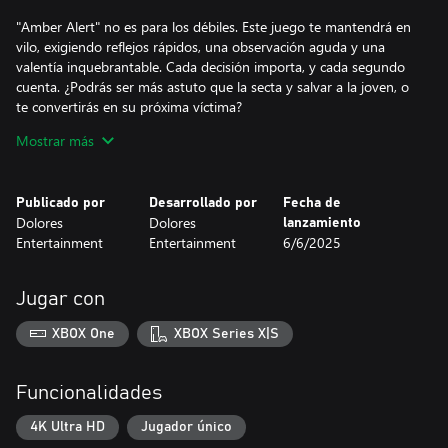
"Amber Alert" no es para los débiles. Este juego te mantendrá en
vilo, exigiendo reflejos rápidos, una observación aguda y una
valentía inquebrantable. Cada decisión importa, y cada segundo
cuenta. ¿Podrás ser más astuto que la secta y salvar a la joven, o
te convertirás en su próxima víctima?
Mostrar más
Prepárate para un viaje implacable y emocionante en "Alerta
Amber". ¿Salvarás a los inocentes o la oscuridad te reclamará a ti
Publicado por
Desarrollado por
Fecha de
también?
Dolores
Dolores
lanzamiento
Entertainment
Entertainment
6/6/2025
Jugar con
XBOX One
XBOX Series X|S
Funcionalidades
4K Ultra HD
Jugador único