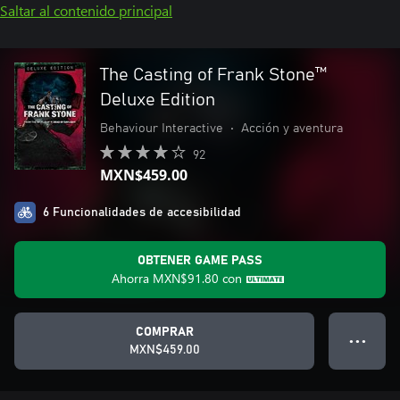
Saltar al contenido principal
The Casting of Frank Stone™
Deluxe Edition
Behaviour Interactive
•
Acción y aventura
92
MXN$459.00
6 Funcionalidades de accesibilidad
OBTENER GAME PASS
Ahorra
MXN$91.80
con
COMPRAR
● ● ●
MXN$459.00