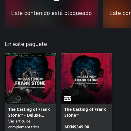
Este contenido está bloqueado
Este co
En este paquete
The Casting of Frank
The Casting of Frank
Stone™ - Deluxe
Stone™
Edition Add-on
Ver artículos
complementarios
MXN$349.00